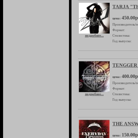
TARJA "The
450.00р
цена:
Производитель/п
Формат:
подробнее...
Стилистика:
Год выпуска:
TENGGER 
400.00р
цена:
Производитель/п
Формат:
подробнее...
Стилистика:
Год выпуска:
THE ANSWE
150.00р
цена: