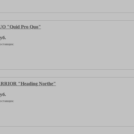
O "Quid Pro Quo"
уб.
оставщик:
RIOR "Heading Northe"
уб.
оставщик: