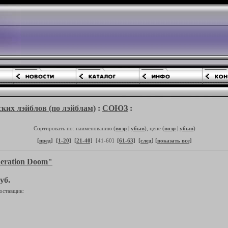
ких лэйблов (по лэйблам)
:
СОЮЗ
:
Сортировать по: наименованию (
возр
|
убыв
), цене (
возр
|
убыв
)
[пред]
[1-20]
[21-40]
[41-60]
[61-63]
[след]
[показать все]
eration Doom"
уб.
оставщик: