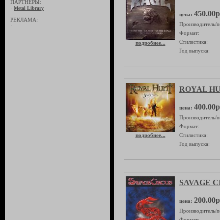
ПАРТНЁРЫ:
·
Metal Library
450.00р
цена:
РЕКЛАМА:
Производитель/п
·
Формат:
Стилистика:
подробнее...
Год выпуска:
ROYAL HUN
400.00р
цена:
Производитель/п
Формат:
подробнее...
Стилистика:
Год выпуска:
SAVAGE CIR
200.00р
цена:
Производитель/п
Формат: