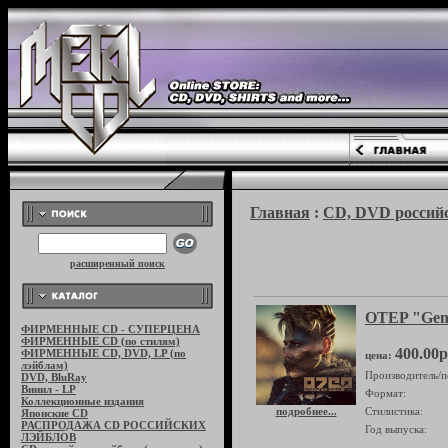
Главная
:
CD, DVD российс
расширенный поиск
OTEP "Gen
ФИРМЕННЫЕ CD - СУПЕРЦЕНА
ФИРМЕННЫЕ CD (по стилям)
400.00р
ФИРМЕННЫЕ CD, DVD, LP (по
цена:
лэйблам)
Производитель/п
DVD, BluRay
Винил - LP
Формат:
Коллекционные издания
подробнее...
Стилистика:
Японские CD
РАСПРОДАЖА CD РОССИЙСКИХ
Год выпуска:
ЛЭЙБЛОВ