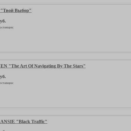
"Твой Выбор"
уб.
оставщик:
N "The Art Of Navigating By The Stars"
уб.
оставщик:
NSIE "Black Traffic"