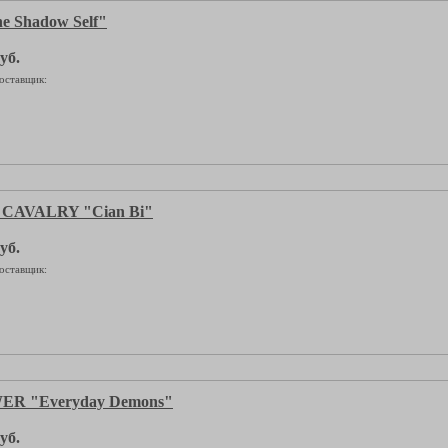
 Shadow Self"
уб.
оставщик:
CAVALRY "Cian Bi"
уб.
оставщик:
R "Everyday Demons"
уб.