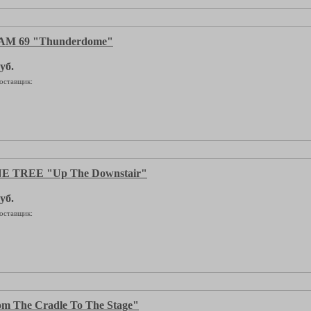
M 69 "Thunderdome"
уб.
оставщик:
 TREE "Up The Downstair"
уб.
оставщик:
 The Cradle To The Stage"