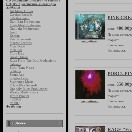
CD российских лэйблов (по стилям)
CD, DVD российских лэйблов (по
лэйблам)
Art Music Group
Careless Records
PINK CREA
CD-Maximum
Dark East Productions
Fresh Meat Production
400.00р
Grailight Productions
цена:
Irond
Производитель/п
Kattran
Ksenza Records
Формат:
подробнее...
Mazzar Records
Стилистика:
Metal Race
Metalism
Год выпуска:
More Hate
Nordic Music
Risen From The Dust Productions
Satanath
Silent Time Noise
Solitude
PORCUPINE
SoundAge
Stygian Crypt
Svanrenne Music
550.00р
цена:
Triple Kick Records
Ungodly Ruins Productions
Производитель/п
Warner Music Russia
Wroth Emitter
Формат:
- СОЮЗ
подробнее...
Стилистика:
ФОНО
Футболки
Год выпуска:
RAGE "From