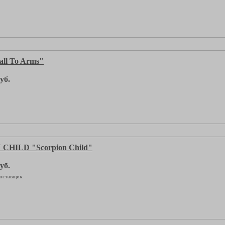
ll To Arms"
уб.
CHILD "Scorpion Child"
уб.
оставщик: