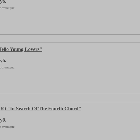
уб.
оставщик:
llo Young Lovers"
уб.
оставщик:
 "In Search Of The Fourth Chord"
уб.
оставщик: