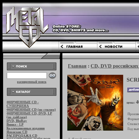
Главная
:
CD, DVD российских 
SCR
расширенный поиск
4
ФИРМЕННЫЕ CD -
цена:
СУПЕРЦЕНА
ФИРМЕННЫЕ CD (по стилям)
ФИРМЕННЫЕ CD, DVD, LP
Произв
(по лэйблам)
Формат
DVD, BluRay
Стилист
Винил - LP
Коллекционные издания
Год вып
Японские CD
РАСПРОДАЖА CD