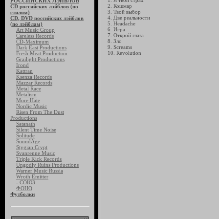
1. Я твой страх
РОССИЙСКИХ ЛЭЙБЛОВ
2. Кошмар
CD российских лэйблов (по
3. Твой выбор
стилям)
4. Две реальности
CD, DVD российских лэйблов
5. Headache
(по лэйблам)
6. Игра
Art Music Group
7. Открой глаза
Careless Records
8. Зло
CD-Maximum
9. Screams
Dark East Productions
10. Revolution
Fresh Meat Production
Grailight Productions
Irond
Kattran
Ksenza Records
Mazzar Records
Metal Race
Metalism
More Hate
Nordic Music
Risen From The Dust
Productions
Satanath
Silent Time Noise
Solitude
SoundAge
Stygian Crypt
Svanrenne Music
Triple Kick Records
Ungodly Ruins Productions
Warner Music Russia
Wroth Emitter
- СОЮЗ
ФОНО
Футболки