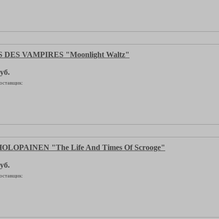
DES VAMPIRES "Moonlight Waltz"
уб.
оставщик:
LOPAINEN "The Life And Times Of Scrooge"
уб.
оставщик: