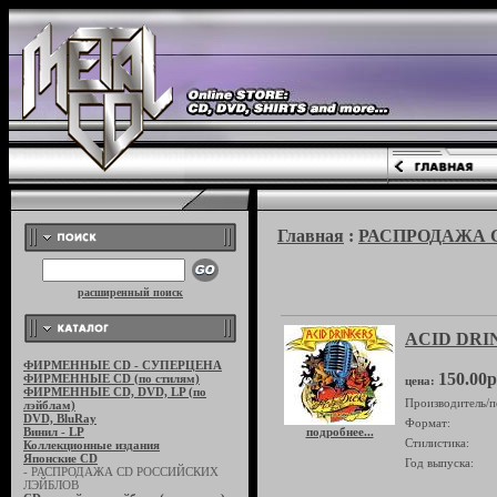
Главная
:
РАСПРОДАЖА 
расширенный поиск
ACID DRINK
ФИРМЕННЫЕ CD - СУПЕРЦЕНА
150.00р
ФИРМЕННЫЕ CD (по стилям)
цена:
ФИРМЕННЫЕ CD, DVD, LP (по
Производитель/п
лэйблам)
DVD, BluRay
Формат:
Винил - LP
подробнее...
Стилистика:
Коллекционные издания
Японские CD
Год выпуска:
- РАСПРОДАЖА CD РОССИЙСКИХ
ЛЭЙБЛОВ