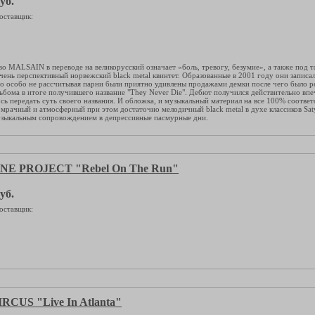
уб.
оставщик:
во MALSAIN в переводе на великорусский означает «боль, тревогу, безумие», а также под т
чень перспективный норвежский black metal квинтет. Образованные в 2001 году они записа
то особо не рассчитывая парни были приятно удивлены продажами демки после чего было ре
ьбома в итоге получившего название "They Never Die". Дебют получился действительно вп
сь передать суть своего названия. И обложка, и музыкальный материал на все 100% соответ
мрачный и атмосферный при этом достаточно мелодичный black metal в духе классиков Satyr
зыкальным сопровождением в депрессивные пасмурные дни.
E PROJECT "Rebel On The Run"
уб.
оставщик:
CUS "Live In Atlanta"