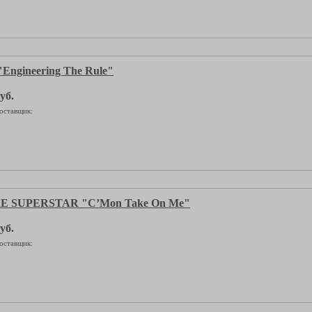
ngineering The Rule"
уб.
оставщик:
 SUPERSTAR "C’Mon Take On Me"
уб.
оставщик: