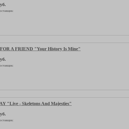
уб.
оставщик:
OR A FRIEND "Your History Is Mine"
уб.
оставщик:
"Live - Skeletons And Majesties"
уб.
оставщик: