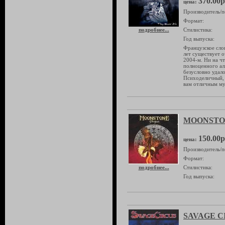
370.00р
цена:
Производитель/п
Формат:
подробнее...
Стилистика:
Год выпуска:
Французское сло
лет существует о
2004-м. Ни на ч
полноценного ал
безусловно удало
Психоделичный, 
вам отличным му
MOONSTON
150.00р
цена:
Производитель/п
Формат:
подробнее...
Стилистика:
Год выпуска:
SAVAGE CIR