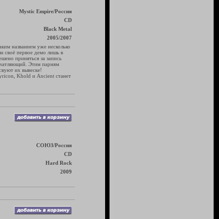
Mystic Empire/Россия
CD
Black Metal
2005/2007
аким названием уже несколько
ли своё первое демо лишь в
шено приняться за запись
ечатляющий. Этим парням
свуют их вывеске!
icon, Khold и Ancient станет
СОЮЗ/Россия
CD
Hard Rock
2009