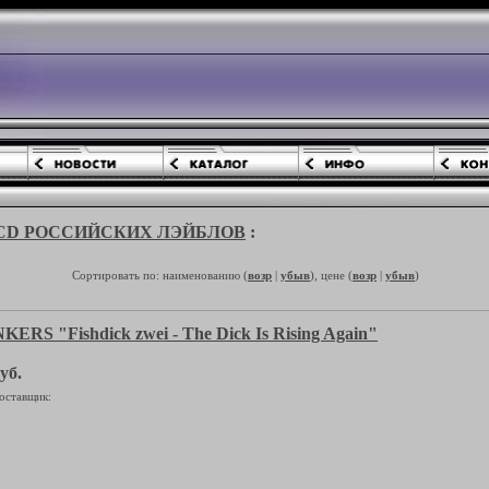
CD РОССИЙСКИХ ЛЭЙБЛОВ
:
Сортировать по: наименованию (
возр
|
убыв
), цене (
возр
|
убыв
)
ERS "Fishdick zwei - The Dick Is Rising Again"
уб.
оставщик: