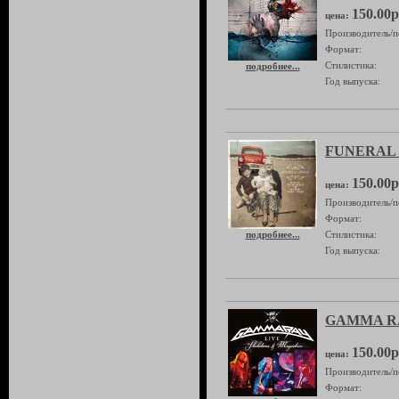
150.00р
цена:
Производитель/п
Формат:
Стилистика:
подробнее...
Год выпуска:
FUNERAL F
150.00р
цена:
Производитель/п
Формат:
подробнее...
Стилистика:
Год выпуска:
GAMMA RAY 
150.00р
цена:
Производитель/п
Формат: