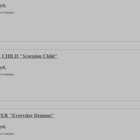
уб.
оставщик:
CHILD "Scorpion Child"
уб.
оставщик:
R "Everyday Demons"
уб.
оставщик: