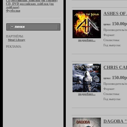
CD российских лэйблов (по стилям)
CD, DVD российских лэйблов (по
лэйблам)
Футболки
ASHES OF 
150.00р
цена:
Производитель/п
Формат:
ПАРТНЁРЫ:
·
Metal Library
подробнее...
Стилистика:
Год выпуска:
РЕКЛАМА:
·
CHRIS CAF
150.00р
цена:
Производитель/п
Формат:
подробнее...
Стилистика:
Год выпуска:
DAGOBA "Po