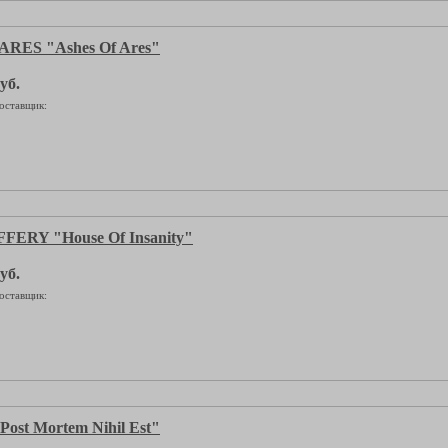
ARES "Ashes Of Ares"
уб.
оставщик:
FERY "House Of Insanity"
уб.
оставщик:
st Mortem Nihil Est"