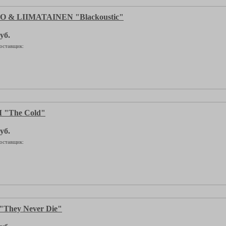
 & LIIMATAINEN "Blackoustic"
уб.
оставщик:
"The Cold"
уб.
оставщик:
They Never Die"