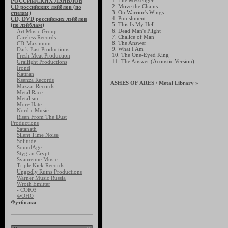
1. The Messenger
РОССИЙСКИХ ЛЭЙБЛОВ
2. Move the Chains
CD российских лэйблов (по
3. On Warrior's Wings
стилям)
4. Punishment
CD, DVD российских лэйблов
5. This Is My Hell
(по лэйблам)
6. Dead Man's Plight
Art Music Group
7. Chalice of Man
Careless Records
8. The Answer
CD-Maximum
9. What I Am
Dark East Productions
10. The One-Eyed King
Fresh Meat Production
11. The Answer (Acoustic Version)
Grailight Productions
Irond
Kattran
Ksenza Records
ASHES OF ARES
/ Metal Library »
Mazzar Records
Metal Race
Metalism
More Hate
Nordic Music
Risen From The Dust
Productions
Satanath
Silent Time Noise
Solitude
SoundAge
Stygian Crypt
Svanrenne Music
Triple Kick Records
Ungodly Ruins Productions
Warner Music Russia
Wroth Emitter
- СОЮЗ
ФОНО
Футболки