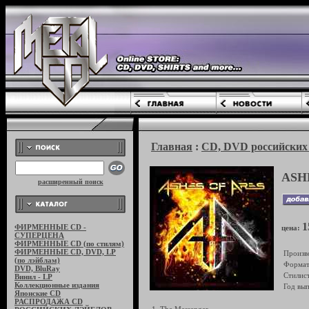
Главная
:
CD, DVD российских 
ASHE
расширенный поиск
1
ФИРМЕННЫЕ CD -
цена:
СУПЕРЦЕНА
ФИРМЕННЫЕ CD (по стилям)
ФИРМЕННЫЕ CD, DVD, LP
Произв
(по лэйблам)
Формат
DVD, BluRay
Стилист
Винил - LP
Коллекционные издания
Год вып
Японские CD
РАСПРОДАЖА CD