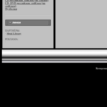
CD российских лэйблов (по стилям)
CD, DVD российских лэйблов (по
лэйблам)
Футболки
ПАРТНЁРЫ:
·
Metal Library
РЕКЛАМА:
·
Копирован