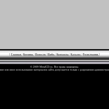
[
Главная
|
Корзина
|
Новости
|
Инфо
|
Контакты
|
Каталог
|
Регистрация
]
© 2009 MetalCD.ru. Все права защищены.
ие или иное использование материалов сайта допускается только с разрешения администра