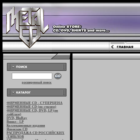
расширенный поиск
ФИРМЕННЫЕ CD - СУПЕРЦЕНА
ФИРМЕННЫЕ CD (по стилям)
ФИРМЕННЫЕ CD, DVD, LP (по
лэйблам)
DVD, BluRay
Винил - LP
Коллекционные издания
Японские CD
РАСПРОДАЖА CD РОССИЙСКИХ
ЛЭЙБЛОВ