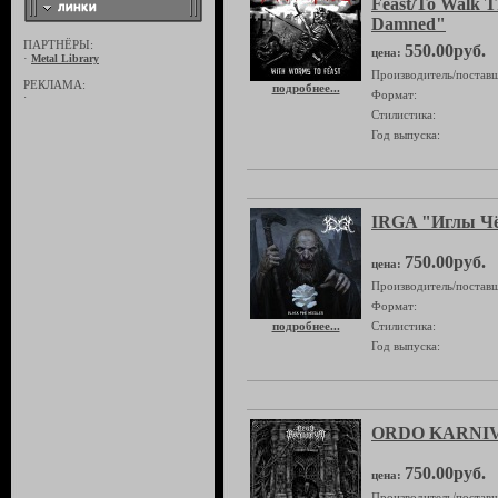
Feast/To Walk T
Damned"
ПАРТНЁРЫ:
550.00руб.
цена:
·
Metal Library
Производитель/поставщ
РЕКЛАМА:
подробнее...
Формат:
·
Стилистика:
Год выпуска:
IRGA "Иглы Ч
750.00руб.
цена:
Производитель/поставщ
Формат:
подробнее...
Стилистика:
Год выпуска:
ORDO KARNIVO
750.00руб.
цена:
Производитель/поставщ