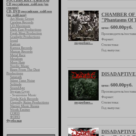
РОССИЙСКИХ ЛЭЙБЛОВ
CD российских лэйблов (по
стилям)
CD, DVD российских лэйблов
CHAMBER OF
(по лэйблам)
Art Music Group
"Phantasms Of 
Careless Records
CD-Maximum
600.00руб.
цена:
Dark East Productions
Fresh Meat Production
Производитель/поставщ
Grailight Productions
Формат:
Irond
подробнее...
Kattran
Стилистика:
Ksenza Records
Год выпуска:
Mazzar Records
Metal Race
Metalism
More Hate
Nordic Music
Risen From The Dust
Productions
DISADAPTIVE 
Satanath
Silent Time Noise
Solitude
600.00руб.
цена:
SoundAge
Stygian Crypt
Производитель/поставщ
- Svanrenne Music
Формат:
Triple Kick Records
Ungodly Ruins Productions
подробнее...
Стилистика:
Warner Music Russia
Год выпуска:
Wroth Emitter
СОЮЗ
ФОНО
Футболки
DISADAPTIVE 