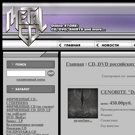
Главная
:
CD, DVD российских 
Сортировать по: наим
расширенный поиск
CENOBITE "Da
ФИРМЕННЫЕ CD -
450.00руб.
СУПЕРЦЕНА
цена:
ФИРМЕННЫЕ CD (по стилям)
Производитель/поставщ
ФИРМЕННЫЕ CD, DVD, LP
(по лэйблам)
Формат:
DVD, BluRay
подробнее...
Стилистика:
Винил - LP
Коллекционные издания
Год выпуска:
Японские CD
РАСПРОДАЖА CD