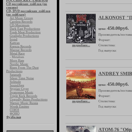
РОССИЙСКИХ ЛЭЙБЛОВ
CD российских лэйблов (по
стилям)
CD, DVD российских лэйблов
(по лэйблам)
ALKONOST "Пу
Art Music Group
Careless Records
CD-Maximum
450.00руб.
Dark East Productions
цена:
Fresh Meat Production
Производитель/поставщ
Grailight Productions
Irond
Формат:
Kattran
подробнее...
Стилистика:
Ksenza Records
Mazzar Records
Год выпуска:
Metal Race
- Metalism
More Hate
Nordic Music
Risen From The Dust
Productions
ANDREY SMIRN
Satanath
Silent Time Noise
Solitude
450.00руб.
цена:
SoundAge
Stygian Crypt
Производитель/поставщ
Svanrenne Music
Triple Kick Records
Формат:
Ungodly Ruins Productions
подробнее...
Стилистика:
Warner Music Russia
Wroth Emitter
Год выпуска:
СОЮЗ
ФОНО
Футболки
ATOM-76 "Обр