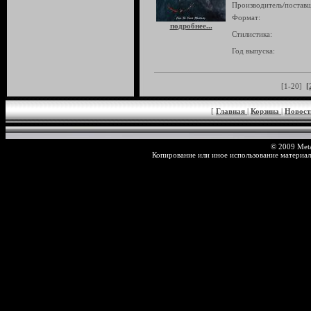
Производитель/поставщ
Формат:
подробнее...
Стилистика:
Год выпуска:
[1-20]
[
[
Главная
|
Корзина
|
Новос
© 2009 Meta
Копирование или иное использование материал