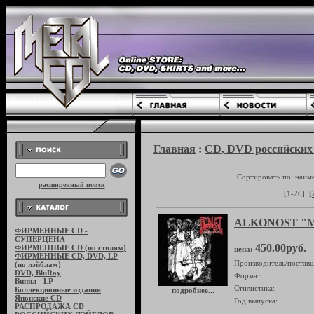
Главная
:
CD, DVD российских 
Сортировать по: наим
расширенный поиск
[1-20]
[
ALKONOST "М
ФИРМЕННЫЕ CD -
СУПЕРЦЕНА
450.00руб.
ФИРМЕННЫЕ CD (по стилям)
цена:
ФИРМЕННЫЕ CD, DVD, LP
Производитель/поставщ
(по лэйблам)
DVD, BluRay
Формат:
Винил - LP
Стилистика:
Коллекционные издания
подробнее...
Японские CD
Год выпуска:
РАСПРОДАЖА CD