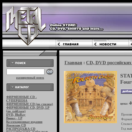
Главная
:
CD, DVD российских 
STAT
расширенный поиск
Four
ФИРМЕННЫЕ CD -
СУПЕРЦЕНА
4
цена:
ФИРМЕННЫЕ CD (по стилям)
ФИРМЕННЫЕ CD, DVD, LP
(по лэйблам)
Произв
DVD, BluRay
Винил - LP
Формат
Коллекционные издания
Стилист
Японские CD
Год вып
РАСПРОДАЖА CD