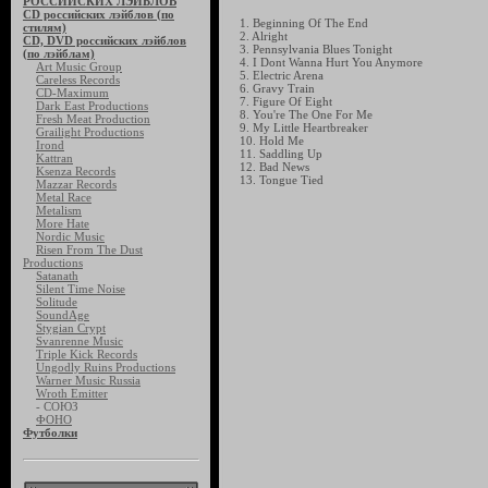
РОССИЙСКИХ ЛЭЙБЛОВ
CD российских лэйблов (по
1. Beginning Of The End
стилям)
2. Alright
CD, DVD российских лэйблов
3. Pennsylvania Blues Tonight
(по лэйблам)
4. I Dont Wanna Hurt You Anymore
Art Music Group
5. Electric Arena
Careless Records
6. Gravy Train
CD-Maximum
7. Figure Of Eight
Dark East Productions
8. You're The One For Me
Fresh Meat Production
9. My Little Heartbreaker
Grailight Productions
10. Hold Me
Irond
11. Saddling Up
Kattran
12. Bad News
Ksenza Records
13. Tongue Tied
Mazzar Records
Metal Race
Metalism
More Hate
Nordic Music
Risen From The Dust
Productions
Satanath
Silent Time Noise
Solitude
SoundAge
Stygian Crypt
Svanrenne Music
Triple Kick Records
Ungodly Ruins Productions
Warner Music Russia
Wroth Emitter
- СОЮЗ
ФОНО
Футболки