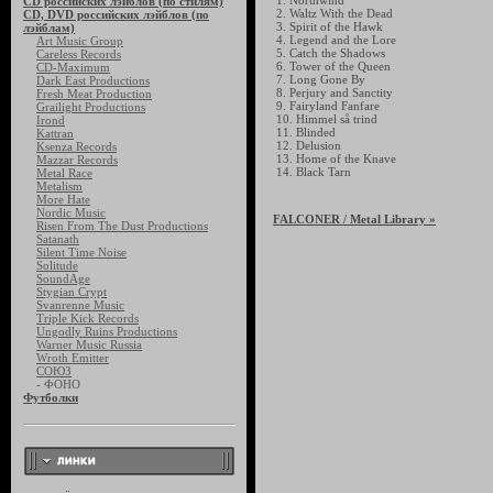
1. Northwind
CD российских лэйблов (по стилям)
2. Waltz With the Dead
CD, DVD российских лэйблов (по
3. Spirit of the Hawk
лэйблам)
4. Legend and the Lore
Art Music Group
5. Catch the Shadows
Careless Records
6. Tower of the Queen
CD-Maximum
7. Long Gone By
Dark East Productions
8. Perjury and Sanctity
Fresh Meat Production
9. Fairyland Fanfare
Grailight Productions
10. Himmel så trind
Irond
11. Blinded
Kattran
12. Delusion
Ksenza Records
13. Home of the Knave
Mazzar Records
14. Black Tarn
Metal Race
Metalism
More Hate
Nordic Music
FALCONER
/ Metal Library »
Risen From The Dust Productions
Satanath
Silent Time Noise
Solitude
SoundAge
Stygian Crypt
Svanrenne Music
Triple Kick Records
Ungodly Ruins Productions
Warner Music Russia
Wroth Emitter
СОЮЗ
- ФОНО
Футболки