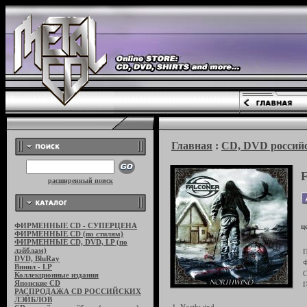
Главная
:
CD, DVD российс
расширенный поиск
ФИРМЕННЫЕ CD - СУПЕРЦЕНА
ц
ФИРМЕННЫЕ CD (по стилям)
ФИРМЕННЫЕ CD, DVD, LP (по
лэйблам)
П
DVD, BluRay
Ф
Винил - LP
С
Коллекционные издания
Японские CD
Г
РАСПРОДАЖА CD РОССИЙСКИХ
ЛЭЙБЛОВ