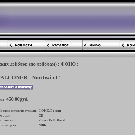
ких лэйблов (по лэйблам)
:
ФОНО
:
FALCONER "Northwind"
450.00руб.
ена:
роизводитель/поставщик:
ФОНО/Россия
ормат:
CD
тилистика:
Power Folk Metal
од выпуска:
2006