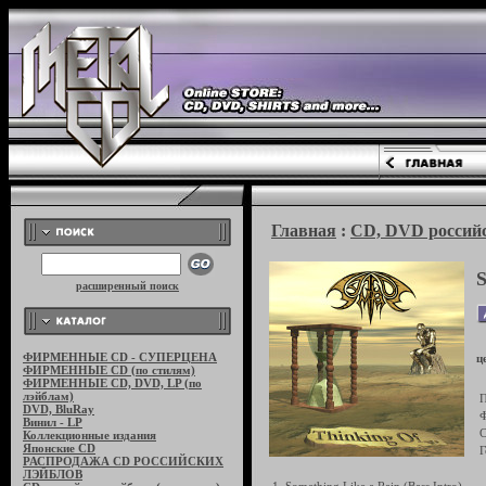
Главная
:
CD, DVD российс
расширенный поиск
ФИРМЕННЫЕ CD - СУПЕРЦЕНА
ц
ФИРМЕННЫЕ CD (по стилям)
ФИРМЕННЫЕ CD, DVD, LP (по
лэйблам)
П
DVD, BluRay
Ф
Винил - LP
С
Коллекционные издания
Японские CD
Г
РАСПРОДАЖА CD РОССИЙСКИХ
ЛЭЙБЛОВ