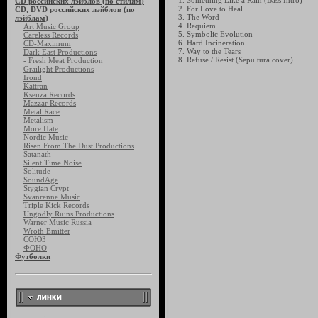
1. Something Like a Rain (Bass Intro)
CD российских лэйблов (по стилям)
2. For Love to Heal
CD, DVD российских лэйблов (по
3. The Word
лэйблам)
4. Requiem
Art Music Group
5. Symbolic Evolution
Careless Records
6. Hard Incineration
CD-Maximum
7. Way to the Tears
Dark East Productions
8. Refuse / Resist (Sepultura cover)
- Fresh Meat Production
Grailight Productions
Irond
Kattran
Ksenza Records
Mazzar Records
Metal Race
Metalism
More Hate
Nordic Music
Risen From The Dust Productions
Satanath
Silent Time Noise
Solitude
SoundAge
Stygian Crypt
Svanrenne Music
Triple Kick Records
Ungodly Ruins Productions
Warner Music Russia
Wroth Emitter
СОЮЗ
ФОНО
Футболки