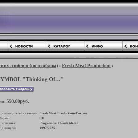
ких лэйблов (по лэйблам)
:
Fresh Meat Production
:
SYMBOL "Thinking Of…"
550.00руб.
ена:
роизводитель/поставщик:
Fresh Meat Productions/Россия
ормат:
CD
тилистика:
Progressive Thrash Metal
од выпуска:
1997/2025