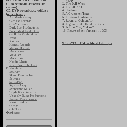
1. Egypt
РОССИЙСКИХ ЛЭЙБЛОВ
2. The Bell Witch
CD российских лэйблов (по
3. The Old Oak
стилям)
4. Shadows
CD, DVD российских лэйблов
5. A Gruesome Time
(по лэйблам)
6. Thirteen Invitations
Art Music Group
7. Room of Golden Air
Careless Records
8. Legend of the Headless Rider
CD-Maximum
9. Is That You, Melissa?
Dark East Productions
10. Return of the Vampire... 1993
Fresh Meat Production
Grailight Productions
Irond
Kattran
MERCYFUL FATE
/ Metal Library »
Ksenza Records
Mazzar Records
Metal Race
Metalism
More Hate
Nordic Music
Risen From The Dust
Productions
Satanath
Silent Time Noise
Solitude
SoundAge
Stygian Crypt
Svanrenne Music
Triple Kick Records
Ungodly Ruins Productions
Warner Music Russia
Wroth Emitter
СОЮЗ
- ФОНО
Футболки