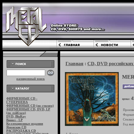
Главная
:
CD, DVD российских 
MER
расширенный поиск
4
ФИРМЕННЫЕ CD -
цена:
СУПЕРЦЕНА
ФИРМЕННЫЕ CD (по стилям)
ФИРМЕННЫЕ CD, DVD, LP
Произв
(по лэйблам)
Формат
DVD, BluRay
Стилист
Винил - LP
Коллекционные издания
Год вып
Японские CD
РАСПРОДАЖА CD