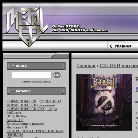
Главная
:
CD, DVD российс
расширенный поиск
ФИРМЕННЫЕ CD - СУПЕРЦЕНА
ц
ФИРМЕННЫЕ CD (по стилям)
ФИРМЕННЫЕ CD, DVD, LP (по
лэйблам)
П
DVD, BluRay
Ф
Винил - LP
С
Коллекционные издания
Японские CD
Г
РАСПРОДАЖА CD РОССИЙСКИХ
ЛЭЙБЛОВ