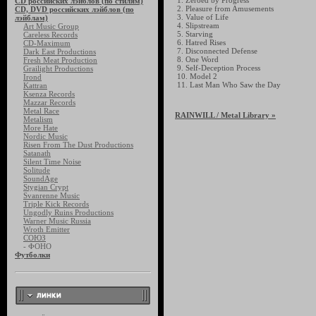
1. Zeroed by Progress
CD российских лэйблов (по стилям)
2. Pleasure from Amusements
CD, DVD российских лэйблов (по
3. Value of Life
лэйблам)
4. Slipstream
Art Music Group
5. Starving
Careless Records
6. Hatred Rises
CD-Maximum
7. Disconnected Defense
Dark East Productions
8. One Word
Fresh Meat Production
9. Self-Deception Process
Grailight Productions
10. Model 2
Irond
11. Last Man Who Saw the Day
Kattran
Ksenza Records
Mazzar Records
Metal Race
RAINWILL
/ Metal Library »
Metalism
More Hate
Nordic Music
Risen From The Dust Productions
Satanath
Silent Time Noise
Solitude
SoundAge
Stygian Crypt
Svanrenne Music
Triple Kick Records
Ungodly Ruins Productions
Warner Music Russia
Wroth Emitter
СОЮЗ
- ФОНО
Футболки