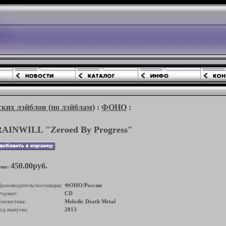
ких лэйблов (по лэйблам)
:
ФОНО
:
RAINWILL "Zeroed By Progress"
450.00руб.
ена:
роизводитель/поставщик:
ФОНО/Россия
ормат:
CD
тилистика:
Melodic Death Metal
од выпуска:
2013