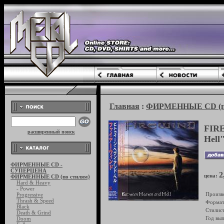
Главная
:
ФИРМЕННЫЕ CD (по
FIRE
расширенный поиск
Hell
ФИРМЕННЫЕ CD -
СУПЕРЦЕНА
2
цена:
ФИРМЕННЫЕ CD (по стилям)
Hard & Heavy
- Power
Произв
Progressive
Thrash & Speed
Формат
Black
Стилист
Death & Grind
Год вып
Doom