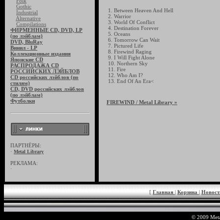
Folk
Gothic
1. Between Heaven And Hell
Industrial
2. Warrior
Alternative
3. World Of Conflict
Compilations
4. Destination Forever
ФИРМЕННЫЕ CD, DVD, LP
5. Oceans
(по лэйблам)
6. Tomorrow Can Wait
DVD, BluRay
7. Pictured Life
Винил - LP
8. Firewind Raging
Коллекционные издания
9. I Will Fight Alone
Японские CD
10. Northern Sky
РАСПРОДАЖА CD
11. Fire
РОССИЙСКИХ ЛЭЙБЛОВ
12. Who Am I?
CD российских лэйблов (по
13. End Of An Era<
стилям)
CD, DVD российских лэйблов
(по лэйблам)
Футболки
FIREWIND
/ Metal Library »
ПАРТНЁРЫ:
·
Metal Library
РЕКЛАМА:
·
[
Главная
|
Корзина
|
Новос
© 2009 Meta