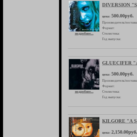
DIVERSION "Sc
500.00руб.
цена:
Производитель/поставщ
Формат:
подробнее...
Стилистика:
Год выпуска:
GLUECIFER "Au
500.00руб.
цена:
Производитель/поставщ
Формат:
подробнее...
Стилистика:
Год выпуска:
KILGORE "A Se
2,150.00руб
цена: