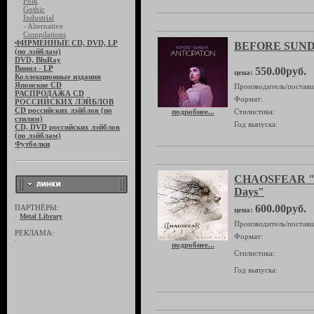
Folk
Gothic
Industrial
- Alternative
Compilations
ФИРМЕННЫЕ CD, DVD, LP
BEFORE SUNDAY
(по лэйблам)
DVD, BluRay
Винил - LP
550.00руб.
цена:
Коллекционные издания
Японские CD
Производитель/поставщ
РАСПРОДАЖА CD
Формат:
РОССИЙСКИХ ЛЭЙБЛОВ
CD российских лэйблов (по
подробнее...
Стилистика:
стилям)
Год выпуска:
CD, DVD российских лэйблов
(по лэйблам)
Футболки
CHAOSFEAR "Be
Days"
600.00руб.
ПАРТНЁРЫ:
цена:
·
Metal Library
Производитель/поставщ
РЕКЛАМА:
Формат:
·
подробнее...
Стилистика:
Год выпуска: