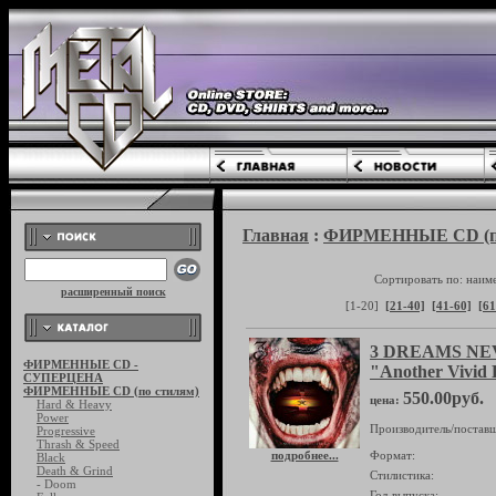
Главная
:
ФИРМЕННЫЕ CD (по
Сортировать по: наим
расширенный поиск
[1-20]
[21-40]
[41-60]
[61
3 DREAMS N
ФИРМЕННЫЕ CD -
"Another Vivid 
СУПЕРЦЕНА
ФИРМЕННЫЕ CD (по стилям)
550.00руб.
цена:
Hard & Heavy
Power
Производитель/поставщ
Progressive
Thrash & Speed
подробнее...
Формат:
Black
Death & Grind
Стилистика:
- Doom
Год выпуска: