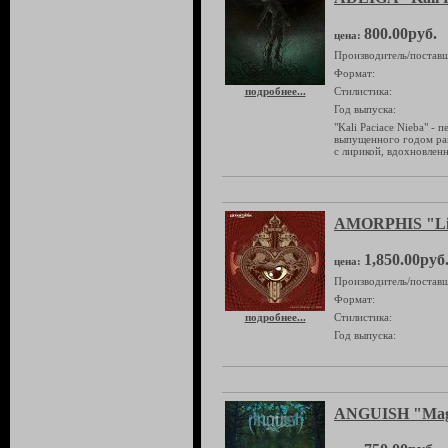
800.00руб.
цена:
Производитель/поставщ
Формат:
подробнее...
Стилистика:
Год выпуска:
"Kali Pacіace Nіeba" -
выпущенного годом ран
с лирикой, вдохновлен
AMORPHIS "Live
1,850.00руб
цена:
Производитель/поставщ
Формат:
подробнее...
Стилистика:
Год выпуска:
ANGUISH "Magn