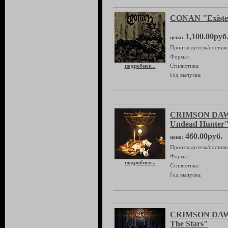
CONAN "Existen
1,100.00руб
цена:
Производитель/поставщ
Формат:
подробнее...
Стилистика:
Год выпуска:
CRIMSON DAWN 
Undead Hunter
460.00руб.
цена:
Производитель/поставщ
Формат:
подробнее...
Стилистика:
Год выпуска:
CRIMSON DAWN
The Stars"