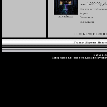
1,200.00руб
цена:
Производитель/поставщ
Формат:
подробнее...
Стилистика:
Год выпуска:
[1-20]
[21-40]
[41-60]
[61
[
Главная
|
Корзина
|
Новос
© 2009 Meta
Копирование или иное использование материал