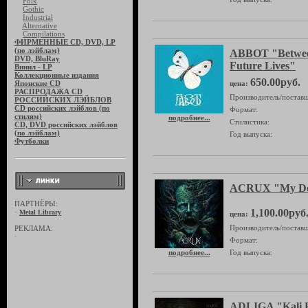
Folk
Gothic
Industrial
Alternative
Compilations
ФИРМЕННЫЕ CD, DVD, LP
(по лэйблам)
ABBOT "Betwee
DVD, BluRay
Future Lives"
Винил - LP
Коллекционные издания
650.00руб.
Японские CD
цена:
РАСПРОДАЖА CD
Производитель/поставщ
РОССИЙСКИХ ЛЭЙБЛОВ
CD российских лэйблов (по
Формат:
стилям)
подробнее...
Стилистика:
CD, DVD российских лэйблов
(по лэйблам)
Год выпуска:
Футболки
ACRUX "My D
ПАРТНЁРЫ:
1,100.00руб
·
Metal Library
цена:
Производитель/поставщ
РЕКЛАМА:
·
Формат:
подробнее...
Год выпуска:
ADLIGA "Kali P