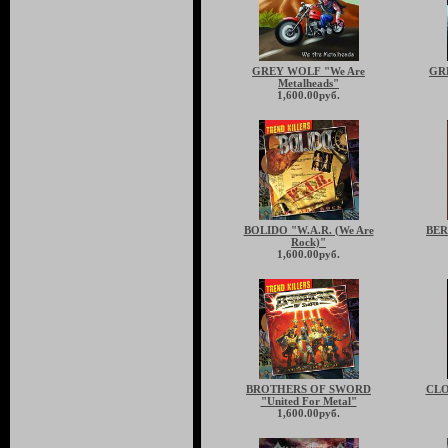
GREY WOLF "We Are
GR
Metalheads"
1,600.00руб.
BOLIDO "W.A.R. (We Are
BER
Rock)"
1,600.00руб.
BROTHERS OF SWORD
CLO
"United For Metal"
1,600.00руб.