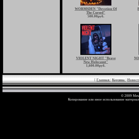
WORMSDEN "Devotion Of
The Cursed"
500.00руб.
VIOLENT NIGHT "Brave
NO
New Holocaust"
1,600.00руб.
[
Главная
|
Корзина
|
Новос
© 2009 Meta
Копирование или иное использование материал