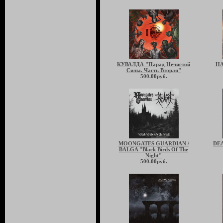
КУВАЛДА "Парад Нечистой
HA
Силы. Часть Вторая"
500.00руб.
MOONGATES GUARDIAN /
DEA
BALGA "Black Birds Of The
Night"
500.00руб.