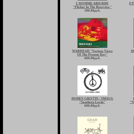
L'HOMME ABSURDE
ET
"Flicker In The Rearview"
500.00руб.
WARHEAD "Various Views
S
Of The Present Day"
600.00руб.
DODEN GROTTE / SMAUG
"Southern Lords"
"N
600.00руб.