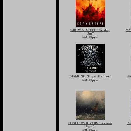
CROW N' STEEL "Bleeding
MY
Out"
550.00руб.
DIAMOND "Hope Dies Last"
TA
550.00руб.
SHALLOW RIVERS "Вестник
IM
Бурь"
500.00руб.