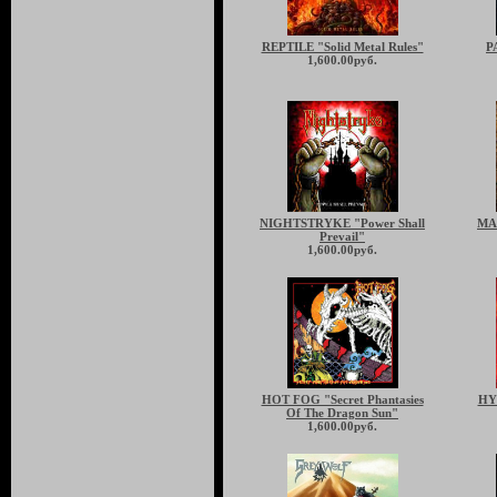
REPTILE "Solid Metal Rules"
P
1,600.00руб.
NIGHTSTRYKE "Power Shall
MA
Prevail"
1,600.00руб.
HOT FOG "Secret Phantasies
HY
Of The Dragon Sun"
1,600.00руб.