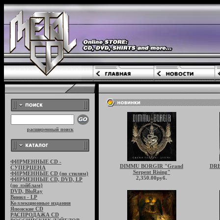
расширенный поиск
ФИРМЕННЫЕ CD -
DIMMU BORGIR "Grand
DRE
СУПЕРЦЕНА
Serpent Rising"
ФИРМЕННЫЕ CD (по стилям)
2,350.00руб.
ФИРМЕННЫЕ CD, DVD, LP
(по лэйблам)
DVD, BluRay
Винил - LP
Коллекционные издания
Японские CD
РАСПРОДАЖА CD