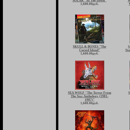
SOLAR "At The Dawn"
W
1,600.00руб.
SKULL & BONES "The
S
Cursed Island"
Sta
1,600.00руб.
SEA WOLF "The Terror From
The Sea: Anthology (1981-
1987)"
1,600.00руб.