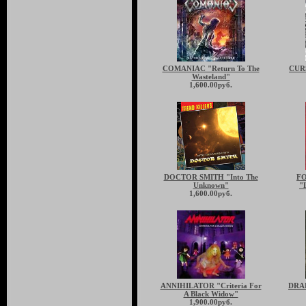
COMANIAC "Return To The
CUR
Wasteland"
1,600.00руб.
DOCTOR SMITH "Into The
FO
Unknown"
"
1,600.00руб.
ANNIHILATOR "Criteria For
DRAK
A Black Widow"
1,900.00руб.