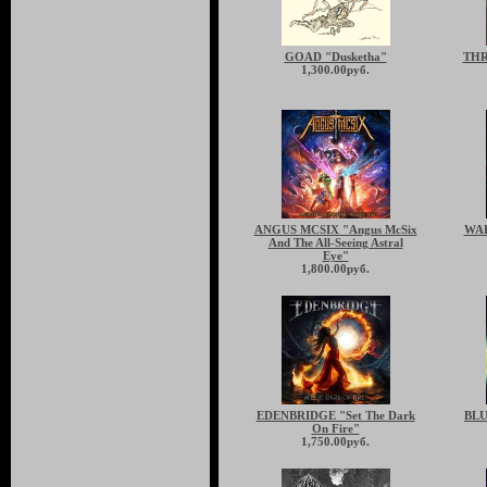
GOAD "Dusketha"
THR
1,300.00руб.
ANGUS MCSIX "Angus McSix
WAR
And The All-Seeing Astral
Eye"
1,800.00руб.
EDENBRIDGE "Set The Dark
BLU
On Fire"
1,750.00руб.