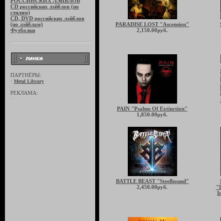
РОССИЙСКИХ ЛЭЙБЛОВ
CD российских лэйблов (по
стилям)
CD, DVD российских лэйблов
(по лэйблам)
PARADISE LOST "Ascension"
Футболки
2,150.00руб.
ПАРТНЁРЫ:
·
Metal Library
РЕКЛАМА:
·
PAIN "Psalms Of Extinction"
1,850.00руб.
BATTLE BEAST "Steelbound"
2,450.00руб.
"D
I