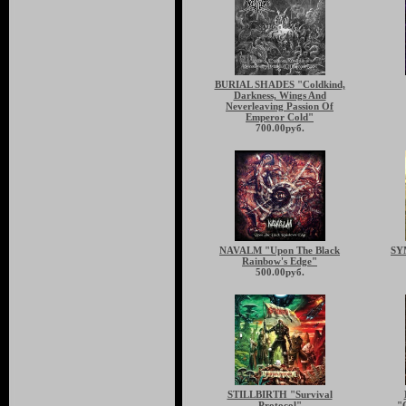
BURIAL SHADES "Coldkind,
Darkness, Wings And
Neverleaving Passion Of
Emperor Cold"
700.00руб.
NAVALM "Upon The Black
SY
Rainbow's Edge"
500.00руб.
STILLBIRTH "Survival
Protocol"
"