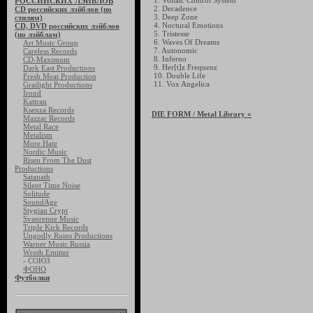
1. Voltaic Control System
РОССИЙСКИХ ЛЭЙБЛОВ
2. Decadence
CD российских лэйблов (по
3. Deep Zone
стилям)
4. Noctural Emotions
CD, DVD российских лэйблов
5. Tristesse
(по лэйблам)
6. Waves Of Dreams
Art Music Group
7. Autonomic
Careless Records
8. Inferno
CD-Maximum
9. Her[t]z Frequenz
Dark East Productions
10. Double Life
Fresh Meat Production
11. Vox Angelica
Grailight Productions
Irond
Kattran
Ksenza Records
DIE FORM
/ Metal Library »
Mazzar Records
Metal Race
Metalism
More Hate
Nordic Music
Risen From The Dust
Productions
Satanath
Silent Time Noise
Solitude
SoundAge
Stygian Crypt
Svanrenne Music
Triple Kick Records
Ungodly Ruins Productions
Warner Music Russia
Wroth Emitter
- СОЮЗ
ФОНО
Футболки