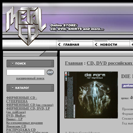
Главная
:
CD, DVD российских 
DIE 
расширенный поиск
4
ФИРМЕННЫЕ CD -
цена:
СУПЕРЦЕНА
ФИРМЕННЫЕ CD (по стилям)
ФИРМЕННЫЕ CD, DVD, LP
Произв
(по лэйблам)
Формат
DVD, BluRay
Стилист
Винил - LP
Коллекционные издания
Год вып
Японские CD
РАСПРОДАЖА CD