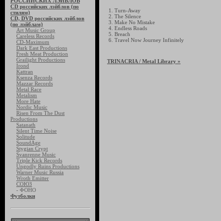
РОССИЙСКИХ ЛЭЙБЛОВ
CD российских лэйблов (по
1. Turn-Away
стилям)
2. The Silence
CD, DVD российских лэйблов
3. Make No Mistake
(по лэйблам)
4. Endless Roads
Art Music Group
5. Breach
Careless Records
6. Travel Now Journey Infinitely
CD-Maximum
Dark East Productions
Fresh Meat Production
Grailight Productions
TRINACRIA
/ Metal Library »
Irond
Kattran
Ksenza Records
Mazzar Records
Metal Race
Metalism
More Hate
Nordic Music
Risen From The Dust
Productions
Satanath
Silent Time Noise
Solitude
SoundAge
Stygian Crypt
Svanrenne Music
Triple Kick Records
Ungodly Ruins Productions
Warner Music Russia
Wroth Emitter
СОЮЗ
- ФОНО
Футболки