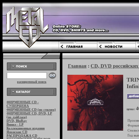
Главная
:
CD, DVD российских 
TRIN
расширенный поиск
Infin
ФИРМЕННЫЕ CD -
СУПЕРЦЕНА
4
цена:
ФИРМЕННЫЕ CD (по стилям)
ФИРМЕННЫЕ CD, DVD, LP
(по лэйблам)
Произв
DVD, BluRay
Винил - LP
Формат
Коллекционные издания
Стилист
Японские CD
Год вып
РАСПРОДАЖА CD