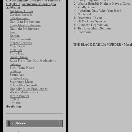
1. Everything Went Black
CD российских лэйблов (по стилям)
2. What a Horrible Night to Have a Curse
CD, DVD российских лэйблов (по
3. Virally Yours
лэйблам)
4. I Worship Only What You Bleed
Art Music Group
5. Nocturnal
Careless Records
6. Deathmask Divine
CD-Maximum
7. Of Darkness Spawned
Dark East Productions
8. Climactic Degradation
Fresh Meat Production
9. To a Breathless Oblivion
Grailight Productions
10. Warborn
Irond
Kattran
Ksenza Records
Mazzar Records
THE BLACK DAHLIA MURDER
/ Metal
Metal Race
Metalism
More Hate
Nordic Music
Risen From The Dust Productions
Satanath
Silent Time Noise
Solitude
SoundAge
Stygian Crypt
Svanrenne Music
Triple Kick Records
Ungodly Ruins Productions
Warner Music Russia
Wroth Emitter
СОЮЗ
- ФОНО
Футболки