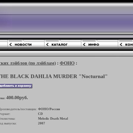
ких лэйблов (по лэйблам)
:
ФОНО
:
THE BLACK DAHLIA MURDER "Nocturnal"
400.00руб.
ена:
роизводитель/поставщик:
ФОНО/Россия
ормат:
CD
тилистика:
Melodic Death Metal
од выпуска:
2007