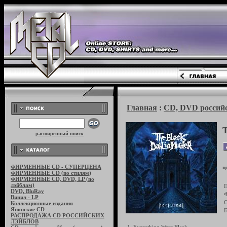
Главная
:
CD, DVD российс
расширенный поиск
ФИРМЕННЫЕ CD - СУПЕРЦЕНА
ц
ФИРМЕННЫЕ CD (по стилям)
ФИРМЕННЫЕ CD, DVD, LP (по
лэйблам)
П
DVD, BluRay
Ф
Винил - LP
С
Коллекционные издания
Японские CD
Г
РАСПРОДАЖА CD РОССИЙСКИХ
ЛЭЙБЛОВ