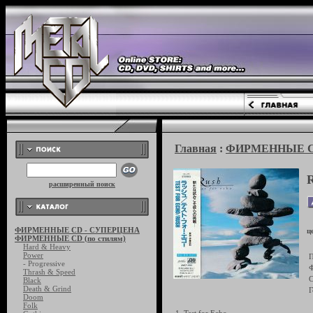
Главная
:
ФИРМЕННЫЕ CD 
расширенный поиск
ФИРМЕННЫЕ CD - СУПЕРЦЕНА
ц
ФИРМЕННЫЕ CD (по стилям)
Hard & Heavy
Power
П
- Progressive
Ф
Thrash & Speed
С
Black
Death & Grind
Г
Doom
Folk