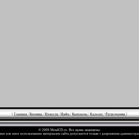
[
Главная
|
Корзина
|
Новости
|
Инфо
|
Контакты
|
Каталог
|
Регистрация
]
© 2009 MetalCD.ru. Все права защищены.
ие или иное использование материалов сайта допускается только с разрешения администра