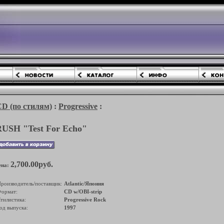
(по стилям)
:
Progressive
:
RUSH "Test For Echo"
2,700.00руб.
ена:
роизводитель/поставщик:
Atlantic/Япония
ормат:
CD w/OBI-strip
тилистика:
Progressive Rock
од выпуска:
1997