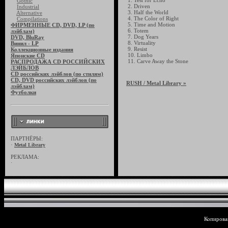
1. Test for Echo
Gothic
2. Driven
Industrial
3. Half the World
Alternative
4. The Color of Right
Compilations
5. Time and Motion
ФИРМЕННЫЕ CD, DVD, LP (по
6. Totem
лэйблам)
7. Dog Years
DVD, BluRay
8. Virtuality
Винил - LP
9. Resist
Коллекционные издания
10. Limbo
Японские CD
11. Carve Away the Stone
РАСПРОДАЖА CD РОССИЙСКИХ
ЛЭЙБЛОВ
CD российских лэйблов (по стилям)
CD, DVD российских лэйблов (по
RUSH
/ Metal Library »
лэйблам)
Футболки
ПАРТНЁРЫ:
·
Metal Library
РЕКЛАМА:
·
Копирован