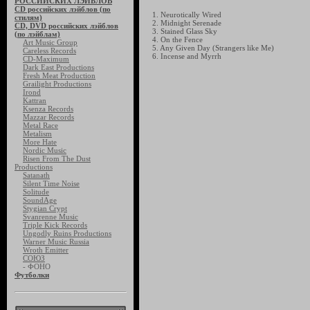
РОССИЙСКИХ ЛЭЙБЛОВ
CD российских лэйблов (по
1. Neurotically Wired
стилям)
2. Midnight Serenade
CD, DVD российских лэйблов
3. Stained Glass Sky
(по лэйблам)
4. On the Fence
Art Music Group
5. Any Given Day (Strangers like Me)
Careless Records
6. Incense and Myrrh
CD-Maximum
Dark East Productions
Fresh Meat Production
Grailight Productions
Irond
Kattran
Ksenza Records
Mazzar Records
Metal Race
Metalism
More Hate
Nordic Music
Risen From The Dust
Productions
Satanath
Silent Time Noise
Solitude
SoundAge
Stygian Crypt
Svanrenne Music
Triple Kick Records
Ungodly Ruins Productions
Warner Music Russia
Wroth Emitter
СОЮЗ
- ФОНО
Футболки