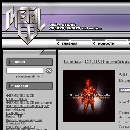
Главная
:
CD, DVD российских 
ARC
расширенный поиск
Reso
ФИРМЕННЫЕ CD -
СУПЕРЦЕНА
4
цена:
ФИРМЕННЫЕ CD (по стилям)
ФИРМЕННЫЕ CD, DVD, LP
(по лэйблам)
Произв
DVD, BluRay
Винил - LP
Формат
Коллекционные издания
Стилист
Японские CD
Год вып
РАСПРОДАЖА CD