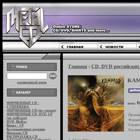
Главная
:
CD, DVD российских 
KAM
расширенный поиск
6
ФИРМЕННЫЕ CD -
цена:
СУПЕРЦЕНА
ФИРМЕННЫЕ CD (по стилям)
ФИРМЕННЫЕ CD, DVD, LP
Произв
(по лэйблам)
Формат
DVD, BluRay
Стилист
Винил - LP
Коллекционные издания
Год вып
Японские CD
РАСПРОДАЖА CD