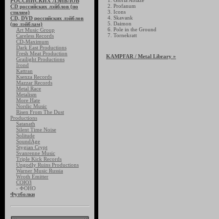
1. Gloria Ablaze
РОССИЙСКИХ ЛЭЙБЛОВ
2. Profanum
CD российских лэйблов (по
3. Icons
стилям)
4. Skavank
CD, DVD российских лэйблов
5. Daimon
(по лэйблам)
6. Pole in the Ground
Art Music Group
7. Tornekratt
Careless Records
CD-Maximum
Dark East Productions
Fresh Meat Production
KAMPFAR
/ Metal Library »
Grailight Productions
Irond
Kattran
Ksenza Records
Mazzar Records
Metal Race
Metalism
More Hate
Nordic Music
Risen From The Dust
Productions
Satanath
Silent Time Noise
Solitude
SoundAge
Stygian Crypt
Svanrenne Music
Triple Kick Records
Ungodly Ruins Productions
Warner Music Russia
Wroth Emitter
СОЮЗ
- ФОНО
Футболки