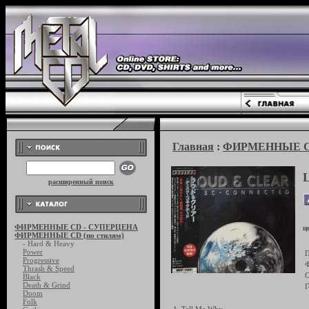
Главная
:
ФИРМЕННЫЕ CD 
расширенный поиск
ФИРМЕННЫЕ CD - СУПЕРЦЕНА
ц
ФИРМЕННЫЕ CD (по стилям)
- Hard & Heavy
Power
П
Progressive
Ф
Thrash & Speed
С
Black
Death & Grind
Г
Doom
Folk