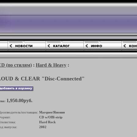
(по стилям)
:
Hard & Heavy
:
LOUD & CLEAR "Disc-Connected"
1,950.00руб.
ена:
роизводитель/поставщик:
Marquee/Япония
ормат:
CD w/OBI-strip
тилистика:
Hard Rock
од выпуска:
2002