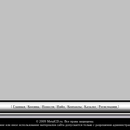
[
Главная
|
Корзина
|
Новости
|
Инфо
|
Контакты
|
Каталог
|
Регистрация
]
© 2009 MetalCD.ru. Все права защищены.
ие или иное использование материалов сайта допускается только с разрешения администра