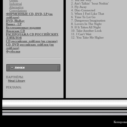
1. Tell Me Why
Gothic
2. Ain't Talkin' `bout Nothin'
Industrial
3. Fly Away
Alternative
4. Disc-Connected
Compilations
5. When I Feel Like That
ФИРМЕННЫЕ CD, DVD, LP (по
6. Time To Let Go
лэйблам)
7. Dangerous Imagination
DVD, BluRay
8. Lovers In The Night
Винил - LP
9. If It Takes All Night
Коллекционные издания
10. Take Another Look
Японские CD
11. I Can't Wait
РАСПРОДАЖА CD РОССИЙСКИХ
12. You Take Me Higher
ЛЭЙБЛОВ
CD российских лэйблов (по стилям)
CD, DVD российских лэйблов (по
лэйблам)
Футболки
ПАРТНЁРЫ:
·
Metal Library
РЕКЛАМА:
·
Копирован