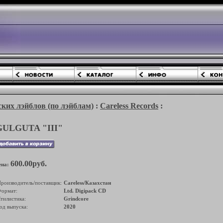
ких лэйблов (по лэйблам)
:
Careless Records
:
GULGUTA "III"
600.00руб.
ена:
роизводитель/поставщик:
Careless/Казахстан
ормат:
Ltd. Digipack CD
тилистика:
Grindcore
од выпуска:
2020