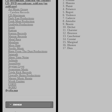
1. Primate
CD российских лэйблов (по стилям)
2. Histoire
CD, DVD российских лэйблов (по
3. Plaisir
лэйблам)
4. Présence
Art Music Group
5. Regret
- Careless Records
6. Violence
CD-Maximum
7. Cadavre
Dark East Productions
8. Attendre
Fresh Meat Production
9. Besoin
Grailight Productions
10. Déchet
Irond
11. Charnier
Kattran
12. Heureux
Ksenza Records
13. Cauchemar
Mazzar Records
14. Constat
Metal Race
15. Marginal
Metalism
16. Illusion
More Hate
17. Dieu
Nordic Music
Risen From The Dust Productions
Satanath
Silent Time Noise
Solitude
SoundAge
Stygian Crypt
Svanrenne Music
Triple Kick Records
Ungodly Ruins Productions
Warner Music Russia
Wroth Emitter
СОЮЗ
ФОНО
Футболки