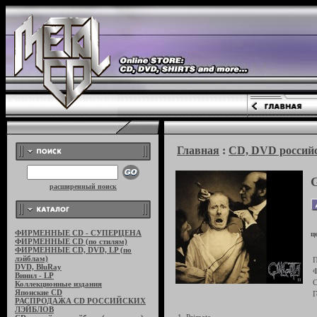
Главная
:
CD, DVD российс
расширенный поиск
ФИРМЕННЫЕ CD - СУПЕРЦЕНА
ц
ФИРМЕННЫЕ CD (по стилям)
ФИРМЕННЫЕ CD, DVD, LP (по
лэйблам)
П
DVD, BluRay
Ф
Винил - LP
С
Коллекционные издания
Японские CD
Г
РАСПРОДАЖА CD РОССИЙСКИХ
ЛЭЙБЛОВ