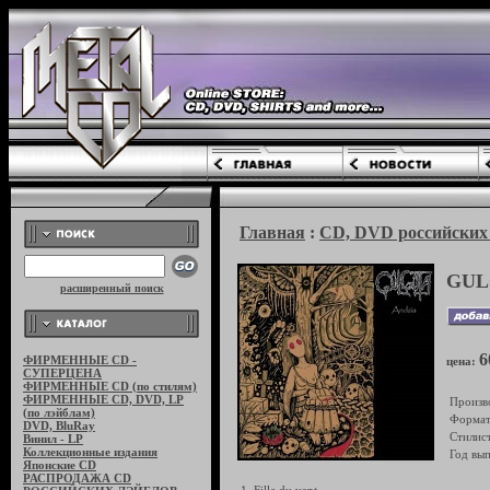
Главная
:
CD, DVD российских 
GUL
расширенный поиск
6
ФИРМЕННЫЕ CD -
цена:
СУПЕРЦЕНА
ФИРМЕННЫЕ CD (по стилям)
ФИРМЕННЫЕ CD, DVD, LP
Произв
(по лэйблам)
Формат
DVD, BluRay
Стилист
Винил - LP
Коллекционные издания
Год вып
Японские CD
РАСПРОДАЖА CD