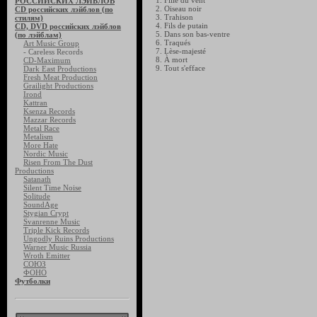
1. Fille du vent
РОССИЙСКИХ ЛЭЙБЛОВ
2. Oiseau noir
CD российских лэйблов (по
3. Trahison
стилям)
4. Fils de putain
CD, DVD российских лэйблов
5. Dans son bas-ventre
(по лэйблам)
6. Traqués
Art Music Group
7. Lèse-majesté
- Careless Records
8. À mort
CD-Maximum
9. Tout s'efface
Dark East Productions
Fresh Meat Production
Grailight Productions
Irond
Kattran
Ksenza Records
Mazzar Records
Metal Race
Metalism
More Hate
Nordic Music
Risen From The Dust
Productions
Satanath
Silent Time Noise
Solitude
SoundAge
Stygian Crypt
Svanrenne Music
Triple Kick Records
Ungodly Ruins Productions
Warner Music Russia
Wroth Emitter
СОЮЗ
ФОНО
Футболки