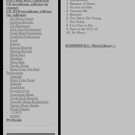
1. Brotherhood
РОССИЙСКИХ ЛЭЙБЛОВ
2. Hammer of Dawn
CD российских лэйблов (по
3. No Son of Odin
стилям)
4. Venerate Me
CD, DVD российских лэйблов
5. Reveries
(по лэйблам)
6. Too Old to Die Young
Art Music Group
7. Not Today
Careless Records
8. Live Free or Die
CD-Maximum
9. State of the W.I.L.D.
Dark East Productions
10. No Mercy
Fresh Meat Production
Grailight Productions
Irond
Kattran
HAMMERFALL
/ Metal Library »
Ksenza Records
Mazzar Records
Metal Race
Metalism
More Hate
Nordic Music
Risen From The Dust
Productions
Satanath
Silent Time Noise
Solitude
SoundAge
Stygian Crypt
Svanrenne Music
Triple Kick Records
Ungodly Ruins Productions
Warner Music Russia
Wroth Emitter
- СОЮЗ
ФОНО
Футболки