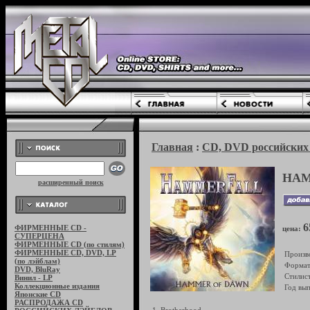
Главная
:
CD, DVD российских 
HAM
расширенный поиск
6
ФИРМЕННЫЕ CD -
цена:
СУПЕРЦЕНА
ФИРМЕННЫЕ CD (по стилям)
ФИРМЕННЫЕ CD, DVD, LP
Произв
(по лэйблам)
Формат
DVD, BluRay
Стилист
Винил - LP
Коллекционные издания
Год вып
Японские CD
РАСПРОДАЖА CD