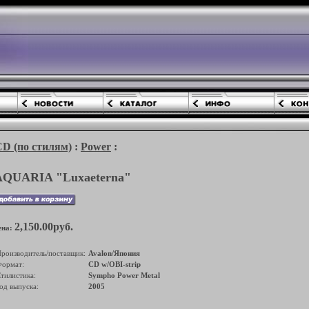
(по стилям)
:
Power
:
AQUARIA "Luxaeterna"
2,150.00руб.
ена:
роизводитель/поставщик:
Avalon/Япония
ормат:
CD w/OBI-strip
тилистика:
Sympho Power Metal
од выпуска:
2005