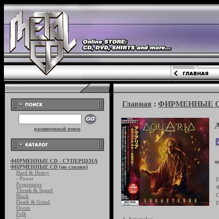
Главная
:
ФИРМЕННЫЕ CD 
расширенный поиск
ФИРМЕННЫЕ CD - СУПЕРЦЕНА
ц
ФИРМЕННЫЕ CD (по стилям)
Hard & Heavy
- Power
П
Progressive
Ф
Thrash & Speed
С
Black
Death & Grind
Г
Doom
Folk