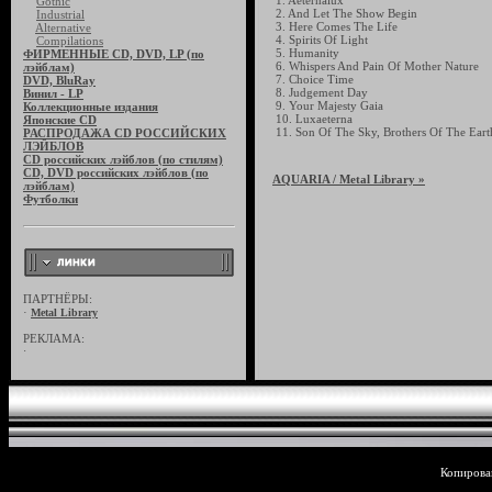
1. Aeternalux
Gothic
2. And Let The Show Begin
Industrial
3. Here Comes The Life
Alternative
4. Spirits Of Light
Compilations
5. Humanity
ФИРМЕННЫЕ CD, DVD, LP (по
6. Whispers And Pain Of Mother Nature
лэйблам)
7. Choice Time
DVD, BluRay
8. Judgement Day
Винил - LP
9. Your Majesty Gaia
Коллекционные издания
10. Luxaeterna
Японские CD
11. Son Of The Sky, Brothers Of The Eart
РАСПРОДАЖА CD РОССИЙСКИХ
ЛЭЙБЛОВ
CD российских лэйблов (по стилям)
CD, DVD российских лэйблов (по
AQUARIA
/ Metal Library »
лэйблам)
Футболки
ПАРТНЁРЫ:
·
Metal Library
РЕКЛАМА:
·
Копирован