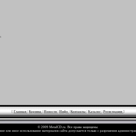
h
[
Главная
|
Корзина
|
Новости
|
Инфо
|
Контакты
|
Каталог
|
Регистрация
]
© 2009 MetalCD.ru. Все права защищены.
ие или иное использование материалов сайта допускается только с разрешения администра