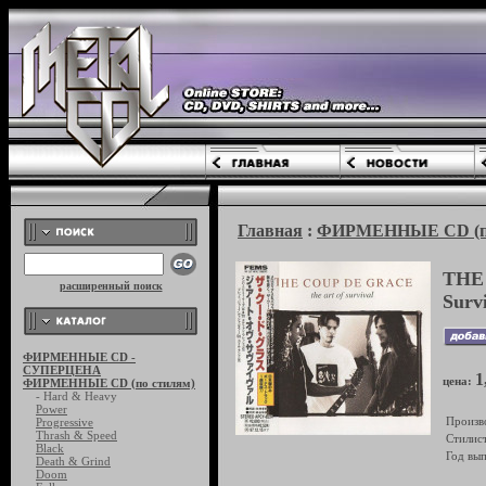
Главная
:
ФИРМЕННЫЕ CD (по
THE
расширенный поиск
Surv
ФИРМЕННЫЕ CD -
СУПЕРЦЕНА
1
цена:
ФИРМЕННЫЕ CD (по стилям)
- Hard & Heavy
Power
Произв
Progressive
Thrash & Speed
Стилист
Black
Год вып
Death & Grind
Doom