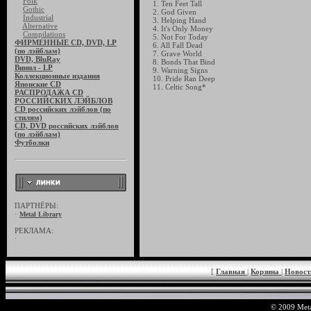
Folk
1. Ten Feet Tall
Gothic
2. God Given
Industrial
3. Helping Hand
Alternative
4. It's Only Money
Compilations
5. Not For Today
ФИРМЕННЫЕ CD, DVD, LP
6. All Fall Dead
(по лэйблам)
7. Grave World
DVD, BluRay
8. Bonds That Bind
Винил - LP
9. Warning Signs
Коллекционные издания
10. Pride Ran Deep
Японские CD
11. Celtic Song*
РАСПРОДАЖА CD
РОССИЙСКИХ ЛЭЙБЛОВ
CD российских лэйблов (по
стилям)
CD, DVD российских лэйблов
(по лэйблам)
Футболки
ПАРТНЁРЫ:
·
Metal Library
РЕКЛАМА:
·
[
Главная
|
Корзина
|
Новос
© 2009 Meta