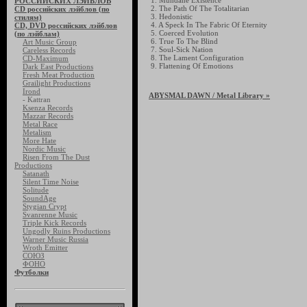
1. Mundane Existence
РОССИЙСКИХ ЛЭЙБЛОВ
2. The Path Of The Totalitarian
CD российских лэйблов (по
3. Hedonistic
стилям)
4. A Speck In The Fabric Of Eternity
CD, DVD российских лэйблов
5. Coerced Evolution
(по лэйблам)
6. True To The Blind
Art Music Group
7. Soul-Sick Nation
Careless Records
8. The Lament Configuration
CD-Maximum
9. Flattening Of Emotions
Dark East Productions
Fresh Meat Production
Grailight Productions
Irond
ABYSMAL DAWN
/ Metal Library »
- Kattran
Ksenza Records
Mazzar Records
Metal Race
Metalism
More Hate
Nordic Music
Risen From The Dust
Productions
Satanath
Silent Time Noise
Solitude
SoundAge
Stygian Crypt
Svanrenne Music
Triple Kick Records
Ungodly Ruins Productions
Warner Music Russia
Wroth Emitter
СОЮЗ
ФОНО
Футболки