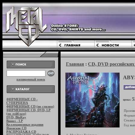
Главная
:
CD, DVD российских 
ABY
расширенный поиск
5
ФИРМЕННЫЕ CD -
цена:
СУПЕРЦЕНА
ФИРМЕННЫЕ CD (по стилям)
ФИРМЕННЫЕ CD, DVD, LP
Произв
(по лэйблам)
Формат
DVD, BluRay
Стилист
Винил - LP
Коллекционные издания
Год вып
Японские CD
РАСПРОДАЖА CD