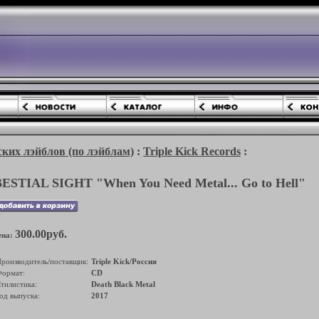
ких лэйблов (по лэйблам)
:
Triple Kick Records
:
ESTIAL SIGHT "When You Need Metal... Go to Hell"
300.00руб.
ена:
роизводитель/поставщик:
Triple Kick/Россия
ормат:
CD
тилистика:
Death Black Metal
од выпуска:
2017