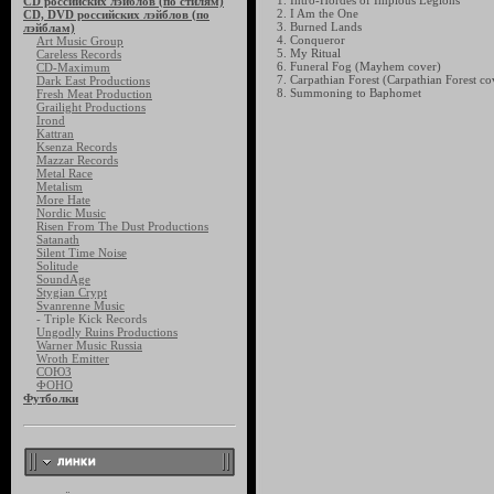
1. Intro-Hordes of Impious Legions
CD российских лэйблов (по стилям)
2. I Am the One
CD, DVD российских лэйблов (по
3. Burned Lands
лэйблам)
4. Conqueror
Art Music Group
5. My Ritual
Careless Records
6. Funeral Fog (Mayhem cover)
CD-Maximum
7. Carpathian Forest (Carpathian Forest co
Dark East Productions
8. Summoning to Baphomet
Fresh Meat Production
Grailight Productions
Irond
Kattran
Ksenza Records
Mazzar Records
Metal Race
Metalism
More Hate
Nordic Music
Risen From The Dust Productions
Satanath
Silent Time Noise
Solitude
SoundAge
Stygian Crypt
Svanrenne Music
- Triple Kick Records
Ungodly Ruins Productions
Warner Music Russia
Wroth Emitter
СОЮЗ
ФОНО
Футболки