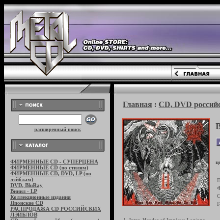
Главная
:
CD, DVD российс
B
расширенный поиск
ФИРМЕННЫЕ CD - СУПЕРЦЕНА
ц
ФИРМЕННЫЕ CD (по стилям)
ФИРМЕННЫЕ CD, DVD, LP (по
лэйблам)
П
DVD, BluRay
Ф
Винил - LP
С
Коллекционные издания
Японские CD
Г
РАСПРОДАЖА CD РОССИЙСКИХ
ЛЭЙБЛОВ