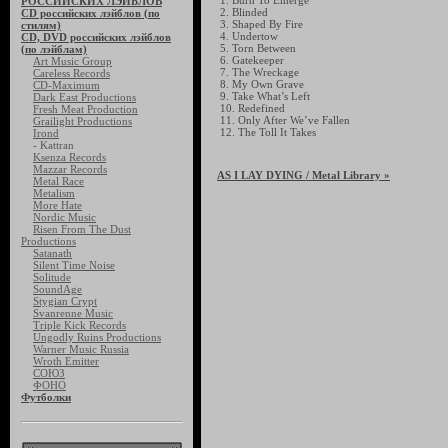
1. Burn To Emerge
РОССИЙСКИХ ЛЭЙБЛОВ
2. Blinded
CD российских лэйблов (по
3. Shaped By Fire
стилям)
4. Undertow
CD, DVD российских лэйблов
5. Torn Between
(по лэйблам)
6. Gatekeeper
Art Music Group
7. The Wreckage
Careless Records
8. My Own Grave
CD-Maximum
9. Take What’s Left
Dark East Productions
10. Redefined
Fresh Meat Production
11. Only After We’ve Fallen
Grailight Productions
12. The Toll It Takes
Irond
- Kattran
Ksenza Records
Mazzar Records
AS I LAY DYING
/ Metal Library »
Metal Race
Metalism
More Hate
Nordic Music
Risen From The Dust
Productions
Satanath
Silent Time Noise
Solitude
SoundAge
Stygian Crypt
Svanrenne Music
Triple Kick Records
Ungodly Ruins Productions
Warner Music Russia
Wroth Emitter
СОЮЗ
ФОНО
Футболки