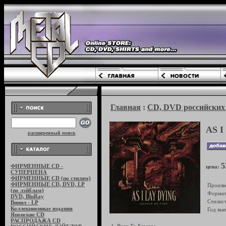
Главная
:
CD, DVD российских 
AS I
расширенный поиск
5
ФИРМЕННЫЕ CD -
цена:
СУПЕРЦЕНА
ФИРМЕННЫЕ CD (по стилям)
ФИРМЕННЫЕ CD, DVD, LP
Произв
(по лэйблам)
Формат
DVD, BluRay
Стилист
Винил - LP
Коллекционные издания
Год вып
Японские CD
РАСПРОДАЖА CD