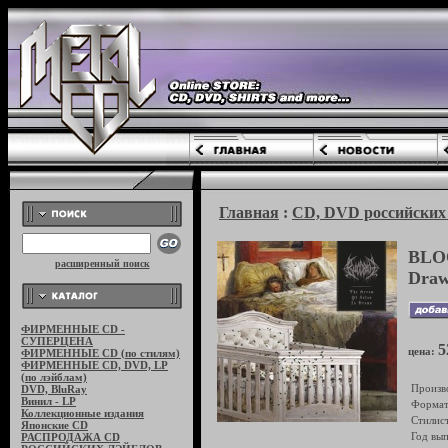
Главная
:
CD, DVD российских 
BLOO
расширенный поиск
Dra
ФИРМЕННЫЕ CD -
СУПЕРЦЕНА
5
цена:
ФИРМЕННЫЕ CD (по стилям)
ФИРМЕННЫЕ CD, DVD, LP
(по лэйблам)
Произв
DVD, BluRay
Винил - LP
Формат
Коллекционные издания
Стилист
Японские CD
Год вып
РАСПРОДАЖА CD