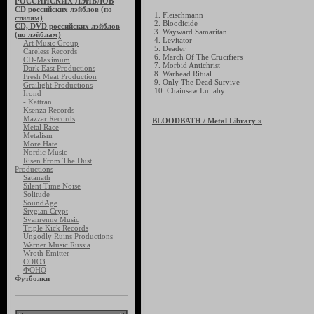
РОССИЙСКИХ ЛЭЙБЛОВ
CD российских лэйблов (по
1. Fleischmann
стилям)
2. Bloodicide
CD, DVD российских лэйблов
3. Wayward Samaritan
(по лэйблам)
4. Levitator
Art Music Group
5. Deader
Careless Records
6. March Of The Crucifiers
CD-Maximum
7. Morbid Antichrist
Dark East Productions
8. Warhead Ritual
Fresh Meat Production
9. Only The Dead Survive
Grailight Productions
10. Chainsaw Lullaby
Irond
- Kattran
Ksenza Records
Mazzar Records
BLOODBATH
/ Metal Library »
Metal Race
Metalism
More Hate
Nordic Music
Risen From The Dust
Productions
Satanath
Silent Time Noise
Solitude
SoundAge
Stygian Crypt
Svanrenne Music
Triple Kick Records
Ungodly Ruins Productions
Warner Music Russia
Wroth Emitter
СОЮЗ
ФОНО
Футболки