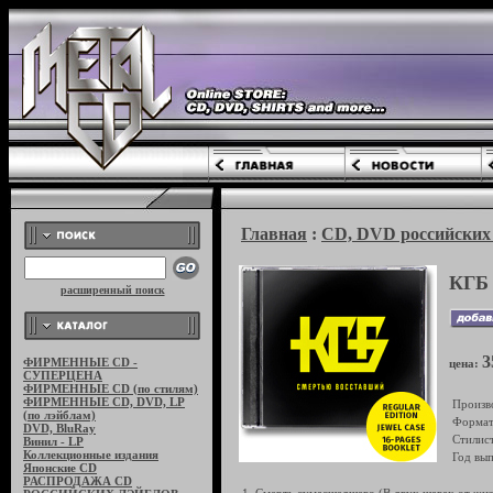
Главная
:
CD, DVD российских 
КГБ
расширенный поиск
3
ФИРМЕННЫЕ CD -
цена:
СУПЕРЦЕНА
ФИРМЕННЫЕ CD (по стилям)
ФИРМЕННЫЕ CD, DVD, LP
Произв
(по лэйблам)
Формат
DVD, BluRay
Стилист
Винил - LP
Коллекционные издания
Год вып
Японские CD
РАСПРОДАЖА CD