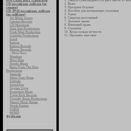
1. Смерть сумасшедшего (В двух шагах от жи
РОССИЙСКИХ ЛЭЙБЛОВ
2. Вальс
CD российских лэйблов (по
3. Праздник безумия
стилям)
4. Пособие для начинающих подонков
CD, DVD российских лэйблов
5. Танки
(по лэйблам)
6. Смертью восставший
Art Music Group
7. Дыхание мрака
Careless Records
8. Имеющий право
CD-Maximum
9. Странник
Dark East Productions
10. Когда позади вечность
Fresh Meat Production
11. Проклято имя твоё
Grailight Productions
Irond
Kattran
Ksenza Records
Mazzar Records
- Metal Race
Metalism
More Hate
Nordic Music
Risen From The Dust
Productions
Satanath
Silent Time Noise
Solitude
SoundAge
Stygian Crypt
Svanrenne Music
Triple Kick Records
Ungodly Ruins Productions
Warner Music Russia
Wroth Emitter
СОЮЗ
ФОНО
Футболки