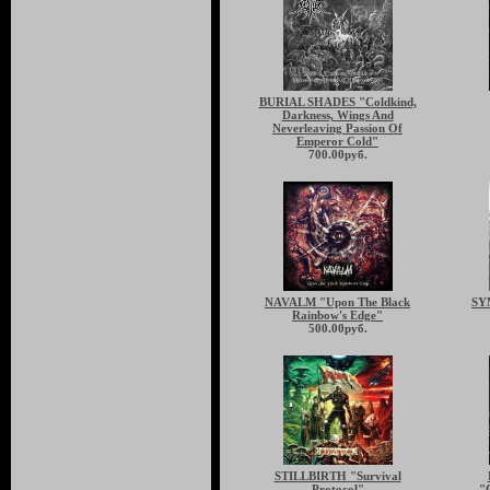
BURIAL SHADES "Coldkind,
Darkness, Wings And
Neverleaving Passion Of
Emperor Cold"
700.00руб.
NAVALM "Upon The Black
SY
Rainbow's Edge"
500.00руб.
STILLBIRTH "Survival
Protocol"
"