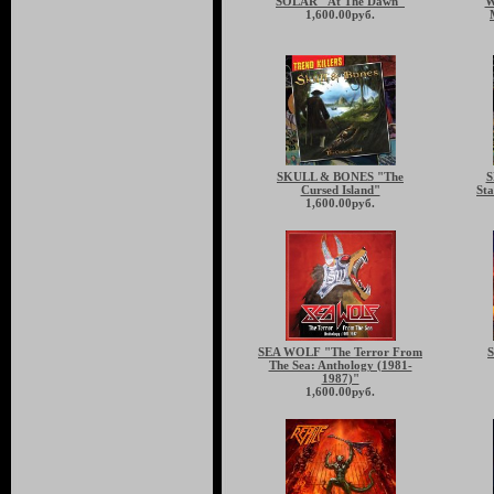
SOLAR "At The Dawn"
W
1,600.00руб.
SKULL & BONES "The
S
Cursed Island"
Sta
1,600.00руб.
SEA WOLF "The Terror From
The Sea: Anthology (1981-
1987)"
1,600.00руб.