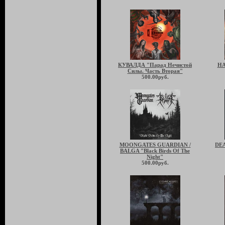
КУВАЛДА "Парад Нечистой
HA
Силы. Часть Вторая"
500.00руб.
MOONGATES GUARDIAN /
DEA
BALGA "Black Birds Of The
Night"
500.00руб.