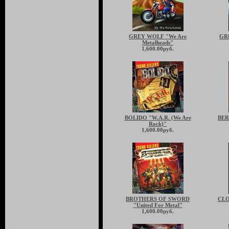
GREY WOLF "We Are
GR
Metalheads"
1,600.00руб.
BOLIDO "W.A.R. (We Are
BER
Rock)"
1,600.00руб.
BROTHERS OF SWORD
CLO
"United For Metal"
1,600.00руб.