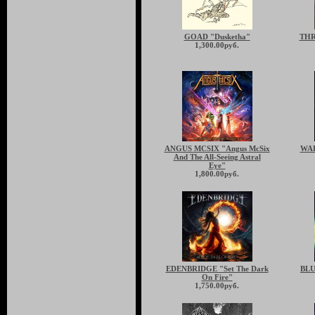
GOAD "Dusketha"
THR
1,300.00руб.
ANGUS MCSIX "Angus McSix
WAR
And The All-Seeing Astral
Eye"
1,800.00руб.
EDENBRIDGE "Set The Dark
BLU
On Fire"
1,750.00руб.