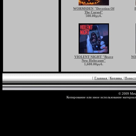
WORMSDEN "Devotion Of
The Cursed"
500.00руб.
VIOLENT NIGHT "Brave
NO
New Holocaust"
1,600.00руб.
[
Главная
|
Корзина
|
Новос
© 2009 Meta
Копирование или иное использование материал