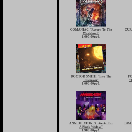
COMANIAC "Return To The
CUR
Wasteland"
1,600.00руб.
DOCTOR SMITH "Into The
FO
Unknown"
"
1,600.00руб.
ANNIHILATOR "Criteria For
DRAK
A Black Widow"
1,900.00руб.