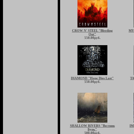
CROW N' STEEL "Bleeding
MY
Out"
550.00руб.
DIAMOND "Hope Dies Last"
TA
550.00руб.
SHALLOW RIVERS "Вестник
IM
Бурь"
500.00руб.