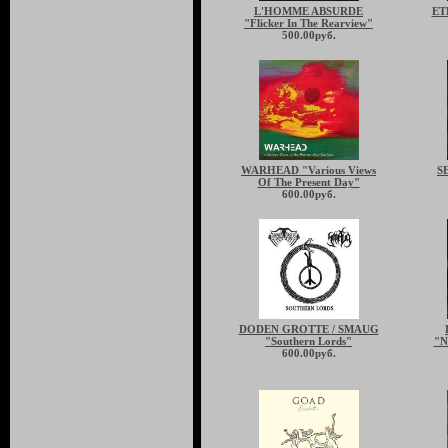
L'HOMME ABSURDE
ET
"Flicker In The Rearview"
500.00руб.
WARHEAD "Various Views
S
Of The Present Day"
600.00руб.
DODEN GROTTE / SMAUG
"Southern Lords"
"N
600.00руб.