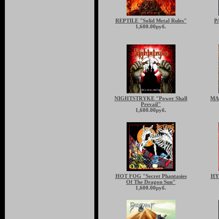
REPTILE "Solid Metal Rules"
P
1,600.00руб.
NIGHTSTRYKE "Power Shall
MA
Prevail"
1,600.00руб.
HOT FOG "Secret Phantasies
HY
Of The Dragon Sun"
1,600.00руб.