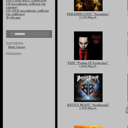
РОССИЙСКИХ ЛЭЙБЛОВ
CD российских лэйблов (по
стилям)
CD, DVD российских лэйблов
(по лэйблам)
PARADISE LOST "Ascension"
Футболки
2,150.00руб.
ПАРТНЁРЫ:
·
Metal Library
РЕКЛАМА:
·
PAIN "Psalms Of Extinction"
1,850.00руб.
BATTLE BEAST "Steelbound"
2,450.00руб.
"D
I