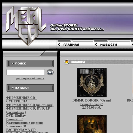
расширенный поиск
ФИРМЕННЫЕ CD -
DIMMU BORGIR "Grand
DRE
СУПЕРЦЕНА
Serpent Rising"
ФИРМЕННЫЕ CD (по стилям)
2,350.00руб.
ФИРМЕННЫЕ CD, DVD, LP
(по лэйблам)
DVD, BluRay
Винил - LP
Коллекционные издания
Японские CD
РАСПРОДАЖА CD