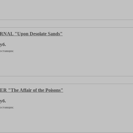
NAL "Upon Desolate Sands"
уб.
оставщик:
 "The Affair of the Poisons"
уб.
оставщик: