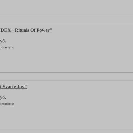
DEX "Rituals Of Power"
уб.
оставщик:
Svarte Juv"
уб.
оставщик: