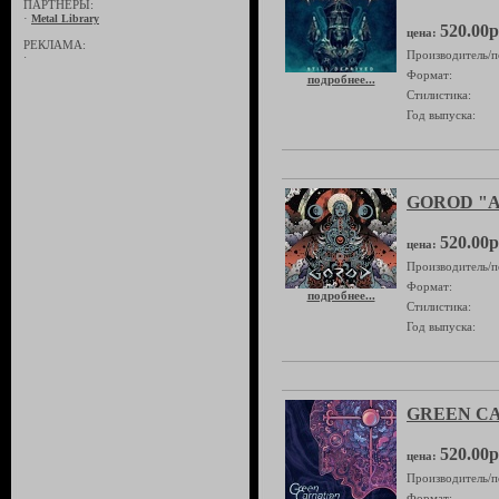
ПАРТНЁРЫ:
·
Metal Library
520.00р
цена:
РЕКЛАМА:
Производитель/п
·
Формат:
подробнее...
Стилистика:
Год выпуска:
GOROD "A
520.00р
цена:
Производитель/п
Формат:
подробнее...
Стилистика:
Год выпуска:
GREEN CAR
520.00р
цена:
Производитель/п
Формат: