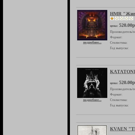
HMR "Жив
520.00р
цена:
Производитель/п
Формат:
подробнее...
Стилистика:
Год выпуска:
KATATONIA
520.00р
цена:
Производитель/п
Формат:
подробнее...
Стилистика:
Год выпуска:
KVAEN "Th