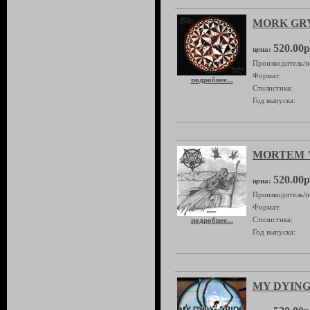
MORK GRYN
520.00р
цена:
Производитель/п
Формат:
подробнее...
Стилистика:
Год выпуска:
MORTEM "
520.00р
цена:
Производитель/п
Формат:
Стилистика:
подробнее...
Год выпуска:
MY DYING 