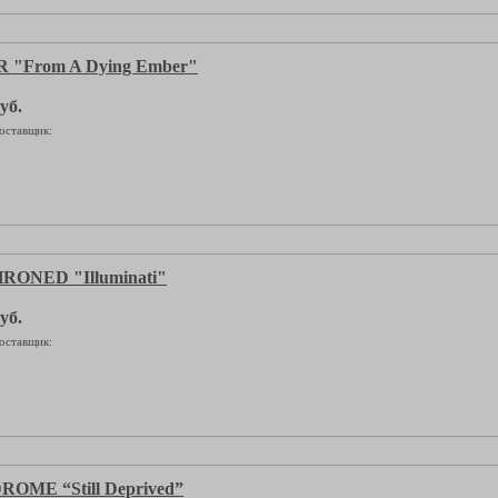
"From A Dying Ember"
уб.
оставщик:
ONED "Illuminati"
уб.
оставщик:
OME “Still Deprived”