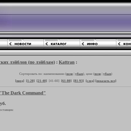
ких лэйблов (по лэйблам)
:
Kattran
:
Сортировать по: наименованию (
возр
|
убыв
), цене (
возр
|
убыв
)
[пред]
[1-20]
[21-40]
[41-60]
[61-80]
[81-93]
[след]
[показать все]
"The Dark Command"
уб.
оставщик: