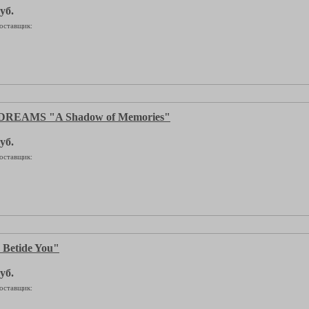
уб.
оставщик:
REAMS "A Shadow of Memories"
уб.
оставщик:
Betide You"
уб.
оставщик: