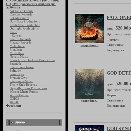
CD российских лэйблов (по стилям)
CD, DVD российских лэйблов (по
лэйблам)
Art Music Group
Careless Records
FALCONER 
CD-Maximum
Dark East Productions
Fresh Meat Production
520.00р
Grailight Productions
цена:
Irond
Производитель/п
- Kattran
Ksenza Records
Формат:
Mazzar Records
Стилистика:
подробнее...
Metal Race
Metalism
Год выпуска:
More Hate
Nordic Music
Risen From The Dust Productions
Satanath
Silent Time Noise
Solitude
GOD DETHR
SoundAge
Stygian Crypt
Svanrenne Music
520.00р
цена:
Triple Kick Records
Ungodly Ruins Productions
Производитель/п
Warner Music Russia
Wroth Emitter
Формат:
СОЮЗ
Стилистика:
подробнее...
ФОНО
Футболки
Год выпуска:
GOD SYNDR