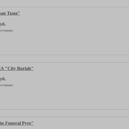
ая Тьма"
уб.
оставщик:
 "City Burials"
уб.
оставщик:
e Funeral Pyre"