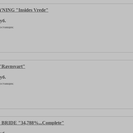
ING "Insides Vrede"
уб.
оставщик:
Ravnsvart"
уб.
оставщик:
BRIDE "34,788%...Complete"