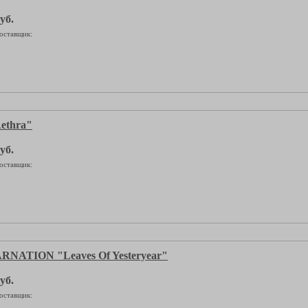
уб.
оставщик:
ethra"
уб.
оставщик:
NATION "Leaves Of Yesteryear"
уб.
оставщик: