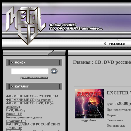
Главная
:
CD, DVD российс
расширенный поиск
EXCITER 
ФИРМЕННЫЕ CD - СУПЕРЦЕНА
ФИРМЕННЫЕ CD (по стилям)
520.00р
ФИРМЕННЫЕ CD, DVD, LP (по
цена:
лэйблам)
Производитель/п
DVD, BluRay
Винил - LP
Формат:
Коллекционные издания
подробнее...
Стилистика:
Японские CD
РАСПРОДАЖА CD РОССИЙСКИХ
Год выпуска:
ЛЭЙБЛОВ