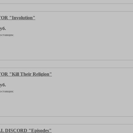
R "Involution"
уб.
оставщик:
 "Kill Their Religion"
уб.
оставщик:
 DISCORD "Episodes"