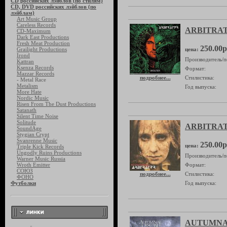
CD российских лэйблов (по стилям)
CD, DVD российских лэйблов (по
лэйблам)
Art Music Group
Careless Records
ARBITRATO
CD-Maximum
Dark East Productions
Fresh Meat Production
250.00р
Grailight Productions
цена:
Irond
Производитель/п
Kattran
Ksenza Records
Формат:
Mazzar Records
подробнее...
Стилистика:
- Metal Race
Metalism
Год выпуска:
More Hate
Nordic Music
Risen From The Dust Productions
Satanath
Silent Time Noise
Solitude
ARBITRATOR
SoundAge
Stygian Crypt
Svanrenne Music
250.00р
цена:
Triple Kick Records
Ungodly Ruins Productions
Производитель/п
Warner Music Russia
Wroth Emitter
Формат:
СОЮЗ
подробнее...
Стилистика:
ФОНО
Футболки
Год выпуска:
AUTUMNAL