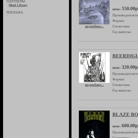
ПАРТНЁРЫ:
·
Metal Library
550.00р
цена:
РЕКЛАМА:
Производитель/п
·
Формат:
подробнее...
Стилистика:
Год выпуска:
BEERDIGUN
320.00р
цена:
Производитель/п
Формат:
подробнее...
Стилистика:
Год выпуска:
BLAZE BOM
600.00р
цена:
Производитель/п
Стилистика: