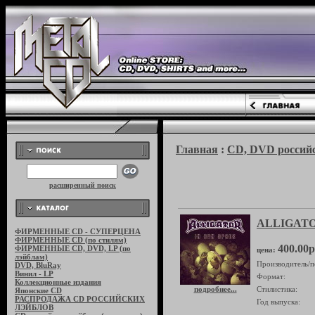
Главная
:
CD, DVD российс
расширенный поиск
ALLIGATOR
ФИРМЕННЫЕ CD - СУПЕРЦЕНА
ФИРМЕННЫЕ CD (по стилям)
400.00р
ФИРМЕННЫЕ CD, DVD, LP (по
цена:
лэйблам)
Производитель/п
DVD, BluRay
Винил - LP
Формат:
Коллекционные издания
подробнее...
Стилистика:
Японские CD
РАСПРОДАЖА CD РОССИЙСКИХ
Год выпуска:
ЛЭЙБЛОВ