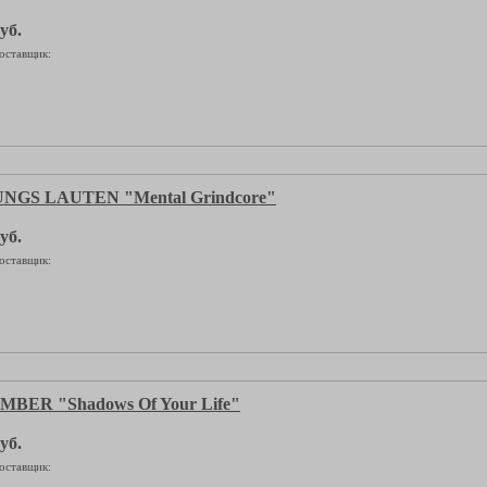
уб.
оставщик:
GS LAUTEN "Mental Grindcore"
уб.
оставщик:
BER "Shadows Of Your Life"
уб.
оставщик: