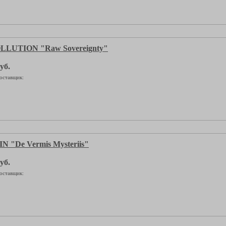
LUTION "Raw Sovereignty"
уб.
оставщик:
 "De Vermis Mysteriis"
уб.
оставщик: