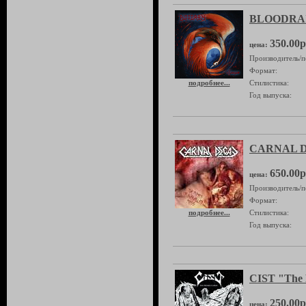
BLOODRAIN
350.00р
цена:
Производитель/п
Формат:
подробнее...
Стилистика:
Год выпуска:
CARNAL DE
650.00р
цена:
Производитель/п
Формат:
подробнее...
Стилистика:
Год выпуска:
CIST "The 
250.00р
цена: