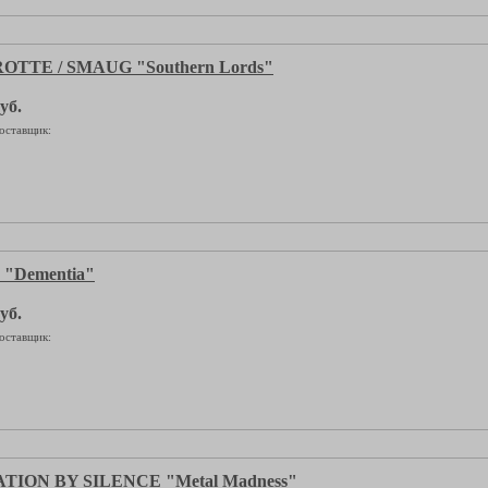
TTE / SMAUG "Southern Lords"
уб.
оставщик:
"Dementia"
уб.
оставщик:
ION BY SILENCE "Metal Madness"