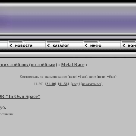
ких лэйблов (по лэйблам)
:
Metal Race
:
Сортировать по: наименованию (
возр
|
убыв
), цене (
возр
|
убыв
)
[1-20]
[21-40]
[41-56]
[след]
[показать все]
 "In Own Space"
уб.
оставщик: