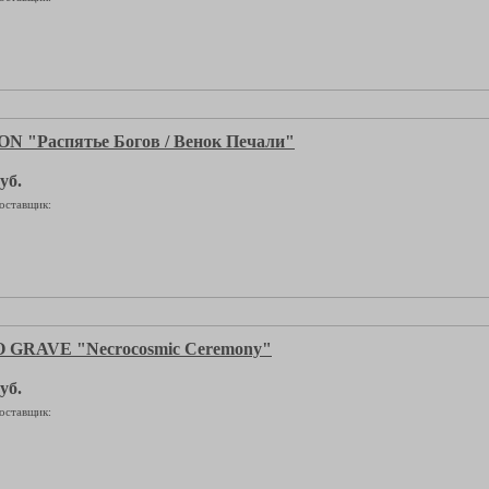
N "Распятье Богов / Венок Печали"
уб.
оставщик:
 GRAVE "Necrocosmic Ceremony"
уб.
оставщик: