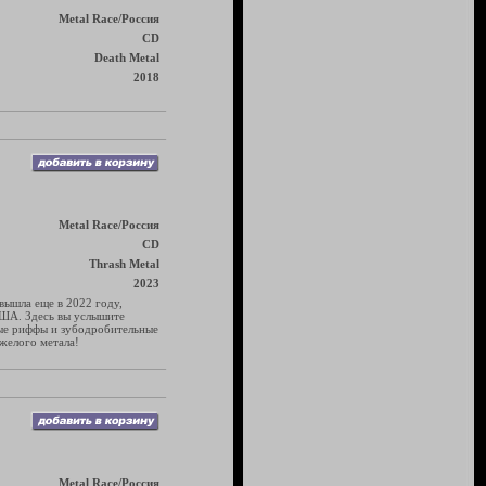
Metal Race/Россия
CD
Death Metal
2018
Metal Race/Россия
CD
Thrash Metal
2023
вышла еще в 2022 году,
 США. Здесь вы услышите
стые риффы и зубодробительные
желого метала!
Metal Race/Россия