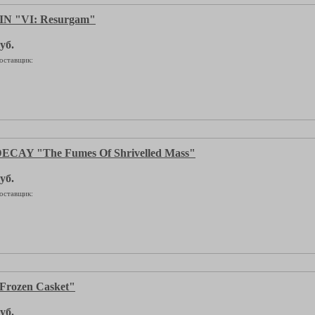
 "VI: Resurgam"
уб.
оставщик:
CAY "The Fumes Of Shrivelled Mass"
уб.
оставщик:
Frozen Casket"
уб.