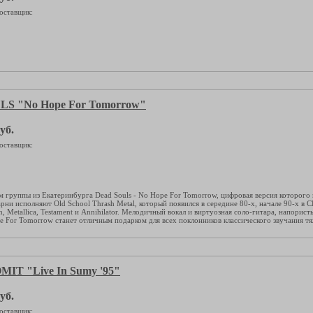
оставщик:
S "No Hope For Tomorrow"
уб.
оставщик:
 группы из Екатеринбурга Dead Souls - No Hope For Tomorrow, цифровая версия которого 
рни исполняют Old School Thrash Metal, который появился в середине 80-х, начале 90-х в
, Metallica, Testament и Annihilator. Мелодичный вокал и виртуозная соло-гитара, напори
e For Tomorrow станет отличным подарком для всех поклонников классического звучания тя
IT "Live In Sumy '95"
уб.
оставщик: