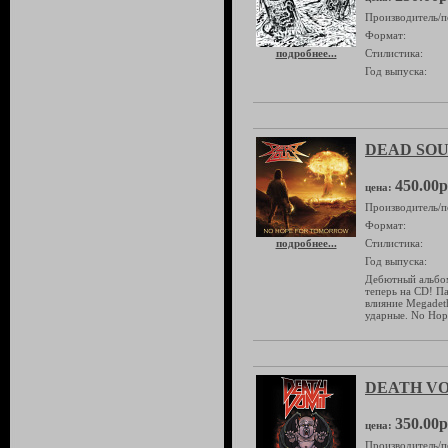
Производитель/п
Формат:
подробнее...
Стилистика:
Год выпуска:
DEAD SOUL
450.00р
цена:
Производитель/п
Формат:
подробнее...
Стилистика:
Год выпуска:
Дебютный альбом
теперь на CD! Па
влияние Megadeth
ударные. No Hop
DEATH VOM
350.00р
цена:
Производитель/п