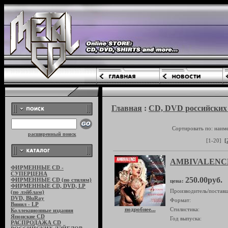
Главная
:
CD, DVD российских 
Сортировать по: наим
расширенный поиск
[1-20]
[
AMBIVALENCE "
ФИРМЕННЫЕ CD -
СУПЕРЦЕНА
250.00руб.
ФИРМЕННЫЕ CD (по стилям)
цена:
ФИРМЕННЫЕ CD, DVD, LP
Производитель/поставщ
(по лэйблам)
DVD, BluRay
Формат:
Винил - LP
подробнее...
Стилистика:
Коллекционные издания
Японские CD
Год выпуска:
РАСПРОДАЖА CD