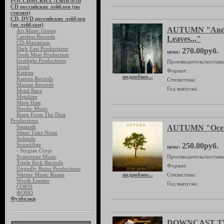
РОССИЙСКИХ ЛЭЙБЛОВ
CD российских лэйблов (по
стилям)
CD, DVD российских лэйблов
(по лэйблам)
AUTUMN "And W
Art Music Group
Careless Records
Leaves..."
CD-Maximum
Dark East Productions
270.00руб.
цена:
Fresh Meat Production
Grailight Productions
Производитель/поставщ
Irond
Формат:
Kattran
подробнее...
Ksenza Records
Стилистика:
Mazzar Records
Год выпуска:
Metal Race
Metalism
More Hate
Nordic Music
Risen From The Dust
Productions
Satanath
AUTUMN "Осен
Silent Time Noise
Solitude
SoundAge
250.00руб.
цена:
- Stygian Crypt
Svanrenne Music
Производитель/поставщ
Triple Kick Records
Формат:
Ungodly Ruins Productions
Warner Music Russia
подробнее...
Стилистика:
Wroth Emitter
Год выпуска:
СОЮЗ
ФОНО
Футболки
DOWNCAST TW