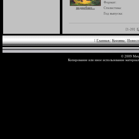
Формат:
подробнее...
Стилистика:
Год выпуска:
[1-20]
[
[
Главная
|
Корзина
|
Новос
© 2009 Meta
Копирование или иное использование материал