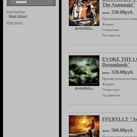
The Annunaki"
250.00руб.
ПАРТНЁРЫ:
цена:
·
Metal Library
Производитель/поставщ
РЕКЛАМА:
Формат:
·
подробнее...
Стилистика:
Год выпуска:
EVOKE THY LO
Dreamlands"
320.00руб.
цена:
Производитель/поставщ
Формат:
подробнее...
Стилистика:
Год выпуска:
FFERYLLT "Ac
560.00руб.
цена:
Производитель/поставщ