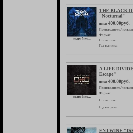
THE BLACK 
"Nocturnal"
400.00руб.
цена:
Производитель/поставщ
Формат:
подробнее...
Стилистика:
Год выпуска:
A LIFE DIVIDE
Escape"
400.00руб.
цена:
Производитель/поставщ
Формат:
подробнее...
Стилистика:
Год выпуска:
ENTWINE "DiEv