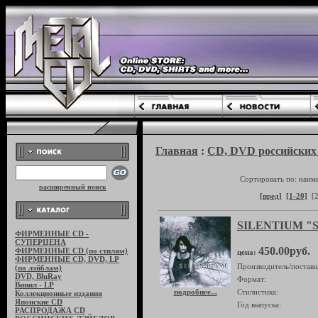
Главная
:
CD, DVD российских 
Сортировать по: наим
расширенный поиск
[пред]
[1-20]
[2
SILENTIUM "S
ФИРМЕННЫЕ CD -
СУПЕРЦЕНА
450.00руб.
ФИРМЕННЫЕ CD (по стилям)
цена:
ФИРМЕННЫЕ CD, DVD, LP
Производитель/поставщ
(по лэйблам)
DVD, BluRay
Формат:
Винил - LP
подробнее...
Стилистика:
Коллекционные издания
Японские CD
Год выпуска:
РАСПРОДАЖА CD