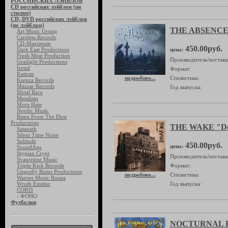
РОССИЙСКИХ ЛЭЙБЛОВ
CD российских лэйблов (по
стилям)
CD, DVD российских лэйблов
(по лэйблам)
THE ABSENCE 
Art Music Group
Careless Records
CD-Maximum
450.00руб.
Dark East Productions
цена:
Fresh Meat Production
Производитель/поставщ
Grailight Productions
Irond
Формат:
Kattran
подробнее...
Стилистика:
Ksenza Records
Mazzar Records
Год выпуска:
Metal Race
Metalism
More Hate
Nordic Music
Risen From The Dust
Productions
THE WAKE "Dea
Satanath
Silent Time Noise
Solitude
450.00руб.
цена:
SoundAge
Stygian Crypt
Производитель/поставщ
Svanrenne Music
Triple Kick Records
Формат:
Ungodly Ruins Productions
подробнее...
Стилистика:
Warner Music Russia
Wroth Emitter
Год выпуска:
СОЮЗ
- ФОНО
Футболки
NOCTURNAL R