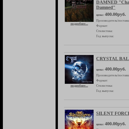
DAMNED "Charr
Damned"
400.00руб.
цена:
Производитель/поставщ
подробнее...
Формат:
Стилистика:
Год выпуска:
CRYSTAL BALL 
400.00руб.
цена:
Производитель/поставщ
Формат:
подробнее...
Стилистика:
Год выпуска:
SILENT FORCE 
400.00руб.
цена: