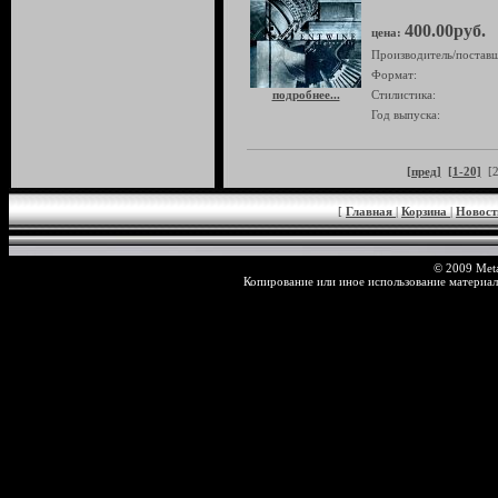
400.00руб.
цена:
Производитель/поставщ
Формат:
подробнее...
Стилистика:
Год выпуска:
[пред]
[1-20]
[2
[
Главная
|
Корзина
|
Новос
© 2009 Meta
Копирование или иное использование материал