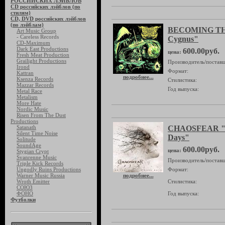
РОССИЙСКИХ ЛЭЙБЛОВ
CD российских лэйблов (по
стилям)
CD, DVD российских лэйблов
(по лэйблам)
BECOMING TH
Art Music Group
- Careless Records
Cygnus"
CD-Maximum
Dark East Productions
600.00руб.
цена:
Fresh Meat Production
Grailight Productions
Производитель/поставщ
Irond
Формат:
Kattran
подробнее...
Ksenza Records
Стилистика:
Mazzar Records
Год выпуска:
Metal Race
Metalism
More Hate
Nordic Music
Risen From The Dust
Productions
Satanath
CHAOSFEAR "Be
Silent Time Noise
Days"
Solitude
SoundAge
600.00руб.
цена:
Stygian Crypt
Svanrenne Music
Производитель/поставщ
Triple Kick Records
Ungodly Ruins Productions
Формат:
Warner Music Russia
подробнее...
Wroth Emitter
Стилистика:
СОЮЗ
ФОНО
Год выпуска:
Футболки