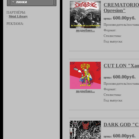
CREMATORIO "
Opresion"
ПАРТНЁРЫ:
·
Metal Library
600.00руб.
цена:
РЕКЛАМА:
Производитель/поставщ
·
подробнее...
Формат:
Стилистика:
Год выпуска:
CUT LON "Xao
600.00руб.
цена:
Производитель/поставщ
Формат:
подробнее...
Стилистика:
Год выпуска:
DARK GOD "Cre
600.00руб.
цена: