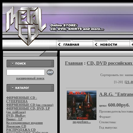
Главная
:
CD, DVD российских 
Сортировать по: наим
расширенный поиск
[1-20]
[21-4
A.R.G. "Entran
ФИРМЕННЫЕ CD -
СУПЕРЦЕНА
600.00руб.
ФИРМЕННЫЕ CD (по стилям)
цена:
ФИРМЕННЫЕ CD, DVD, LP
Производитель/поставщ
(по лэйблам)
DVD, BluRay
Формат:
Винил - LP
подробнее...
Стилистика:
Коллекционные издания
Японские CD
Год выпуска:
РАСПРОДАЖА CD