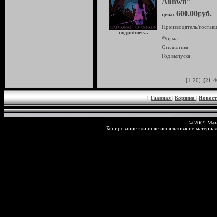
Annwn"
600.00руб.
цена:
Производитель/поставщ
подробнее...
Формат:
Стилистика:
Год выпуска:
[1-20]
[21-4
[
Главная
|
Корзина
|
Новос
© 2009 Meta
Копирование или иное использование материал