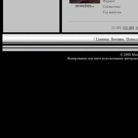
Формат:
подробнее...
Стилистика:
Год выпуска:
[1-20]
[21-40]
[
[
Главная
|
Корзина
|
Новос
© 2009 Meta
Копирование или иное использование материал