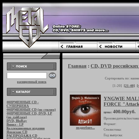
Главная
:
CD, DVD российских 
Сортировать по: наим
расширенный поиск
[1-20]
[21-40]
[
YNGWIE MALM
ФИРМЕННЫЕ CD -
FORCE "Attack
СУПЕРЦЕНА
ФИРМЕННЫЕ CD (по стилям)
400.00руб.
цена:
ФИРМЕННЫЕ CD, DVD, LP
(по лэйблам)
Производитель/поставщ
DVD, BluRay
Формат:
Винил - LP
подробнее...
Коллекционные издания
Стилистика:
Японские CD
Год выпуска:
РАСПРОДАЖА CD