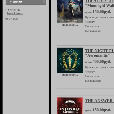
THEATRES DE
"Moonlight Wal
ПАРТНЁРЫ:
150.00руб.
цена:
·
Metal Library
Производитель/поставщ
РЕКЛАМА:
Формат:
·
подробнее...
Стилистика:
Год выпуска:
THE NIGHT F
"Aeromantic"
500.00руб.
цена:
Производитель/поставщ
Формат:
подробнее...
Стилистика:
Год выпуска:
THE ANSWER "
150.00руб.
цена: