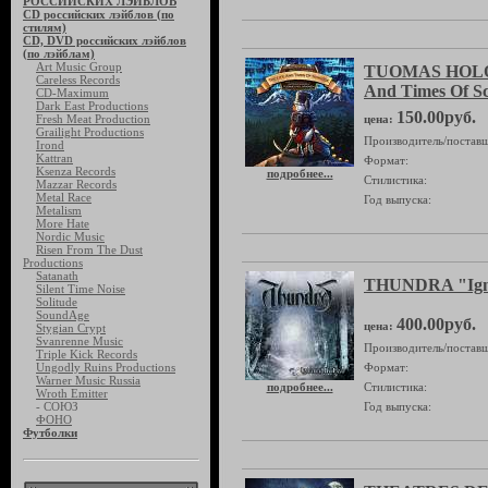
РОССИЙСКИХ ЛЭЙБЛОВ
CD российских лэйблов (по
стилям)
CD, DVD российских лэйблов
(по лэйблам)
Art Music Group
TUOMAS HOLOP
Careless Records
And Times Of S
CD-Maximum
Dark East Productions
150.00руб.
Fresh Meat Production
цена:
Grailight Productions
Производитель/поставщ
Irond
Kattran
Формат:
Ksenza Records
подробнее...
Стилистика:
Mazzar Records
Metal Race
Год выпуска:
Metalism
More Hate
Nordic Music
Risen From The Dust
Productions
Satanath
THUNDRA "Igno
Silent Time Noise
Solitude
SoundAge
400.00руб.
цена:
Stygian Crypt
Svanrenne Music
Производитель/поставщ
Triple Kick Records
Ungodly Ruins Productions
Формат:
Warner Music Russia
подробнее...
Стилистика:
Wroth Emitter
- СОЮЗ
Год выпуска:
ФОНО
Футболки